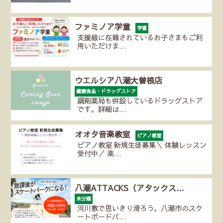
ファミノア学童
学童
支援級に在籍されているお子さまもご利
用いただけま…
ウエルシア八潮大曽根店
健康食品・ドラッグストア
調剤薬局も併設しているドラッグストア
です。詳細は…
オオタ音楽教室
ピアノ教室
ピアノ教室 新規生徒募集＼ 体験レッスン
受付中／ 楽…
八潮ATTACKS（アタックス…
未分類
河川敷で思いきり滑ろう。八潮市のスケ
ートボードパ…