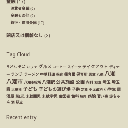
金融
(17)
消費者金融
(0)
金融その他
(0)
銀行・信用金庫
(17)
閉店又は情報なし
(2)
Tag Cloud
グルメ
テイクアウト
うどん
そば
カフェ
ディナ
コーヒー
スイーツ
八潮
ランチ
ラーメン
保育園
ー
中華料理
保育
保育所
児童
八條
八潮市
公園
公共施設
八潮駅
埼玉
埼玉
八潮市役所
内科
和食
子ども
子どもの遊び場
県
子供
小学生
居
定食
大曽根
小児歯科
幼児
酒屋
未就園児
未就学児
歯医者
歯科
病院
赤ちゃ
習い事
焼肉
ん
酒
駅近
Recent entry