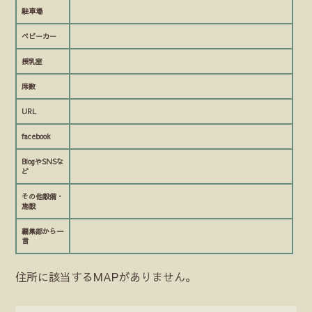
駐車場
ベビーカー
授乳室
席数
URL
facebook
BlogやSNSな
ど
その他設備・
施設
編集部から一
言
住所に該当するMAPがありません。