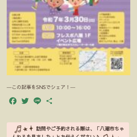
―この記事をSNSでシェア！―
Facebook
Twitter
Line
共
有
訪問やご予約される際は、「八潮市ちゃ
んねるを見ました」とお伝えください♪