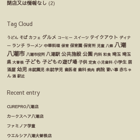
閉店又は情報なし
(2)
Tag Cloud
グルメ
テイクアウト
うどん
そば
カフェ
ディナ
コーヒー
スイーツ
八潮
ランチ
ラーメン
保育園
ー
中華料理
保育
保育所
児童
八條
八潮市
公園
公共施設
八潮駅
埼玉
埼玉
八潮市役所
内科
和食
子ども
子どもの遊び場
県
子供
小学生
居
定食
大曽根
小児歯科
幼児
酒屋
未就園児
未就学児
歯医者
歯科
病院
赤ちゃ
習い事
焼肉
ん
酒
駅近
Recent entry
CUREPRO八潮店
カークスヘア八潮店
ファミノア学童
ウエルシア八潮大曽根店