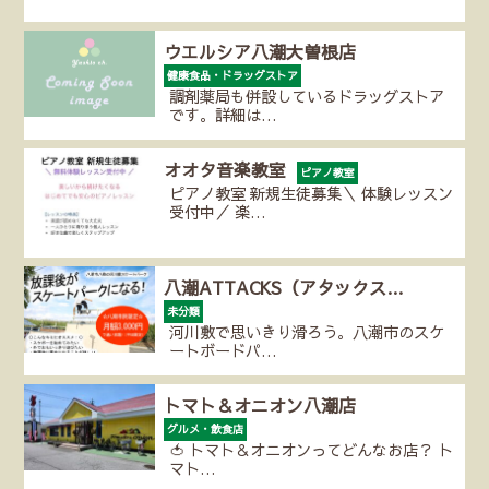
ウエルシア八潮大曽根店
健康食品・ドラッグストア
調剤薬局も併設しているドラッグストア
です。詳細は…
オオタ音楽教室
ピアノ教室
ピアノ教室 新規生徒募集＼ 体験レッスン
受付中／ 楽…
八潮ATTACKS（アタックス…
未分類
河川敷で思いきり滑ろう。八潮市のスケ
ートボードパ…
トマト＆オニオン八潮店
グルメ・飲食店
🍅 トマト＆オニオンってどんなお店？ ト
マト…