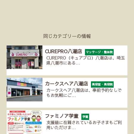
同じカテゴリーの情報
CUREPRO八潮店
マッサージ・整体院
CUREPRO（キュアプロ）八潮店は、埼玉
県八潮市にある…
カークスヘア八潮店
美容室・美容院
カークスヘア八潮店は、事前予約なしで
もお気軽にご…
ファミノア学童
学童
支援級に在籍されているお子さまもご利
用いただけま…