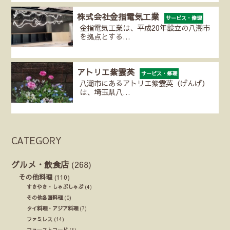
株式会社金指電気工業
サービス・修理
金指電気工業は、平成20年設立の八潮市
を拠点とする…
アトリエ紫雲英
サービス・修理
八潮市にあるアトリエ紫雲英（げんげ）
は、埼玉県八…
CATEGORY
グルメ・飲食店
(268)
その他料理
(110)
すきやき・しゃぶしゃぶ
(4)
その他各国料理
(0)
タイ料理・アジア料理
(7)
ファミレス
(14)
ファーストフード
(5)