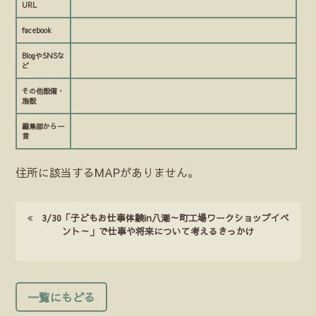
URL
facebook
BlogやSNSな
ど
その他設備・
施設
編集部から一
言
住所に該当するMAPがありません。
3/30「子どもお仕事体験in八潮～町工場ワークショップイベ
ント～」で仕事や将来について考えるきっかけ
一覧にもどる