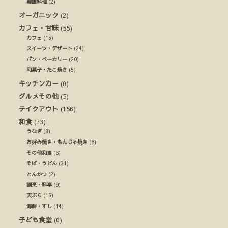
韓国料理
(2)
オーガニック
(2)
カフェ・甘味
(55)
カフェ
(15)
スイーツ・デザート
(24)
パン・ベーカリー
(20)
和菓子・たこ焼き
(5)
キッチンカー
(0)
グルメその他
(5)
テイクアウト
(156)
和食
(73)
うなぎ
(3)
お好み焼き・もんじゃ焼き
(6)
その他和食
(6)
そば・うどん
(31)
とんかつ
(2)
割烹・料亭
(9)
天ぷら
(15)
海鮮・すし
(14)
子ども食堂
(0)