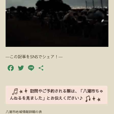
―この記事をSNSでシェア！―
Facebook
Twitter
Line
共
有
訪問やご予約される際は、「八潮市ちゃ
んねるを見ました」とお伝えください♪
八潮市地域情報詳細の表