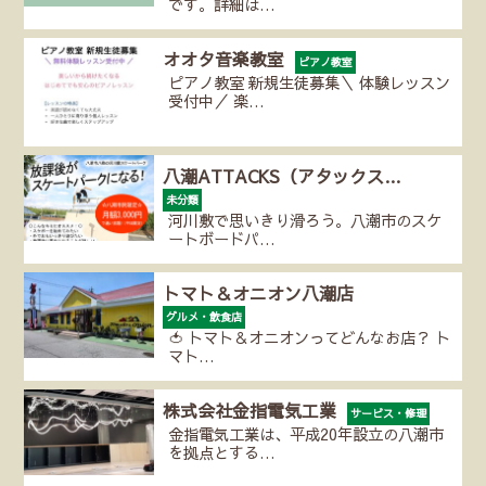
です。詳細は…
オオタ音楽教室
ピアノ教室
ピアノ教室 新規生徒募集＼ 体験レッスン
受付中／ 楽…
八潮ATTACKS（アタックス…
未分類
河川敷で思いきり滑ろう。八潮市のスケ
ートボードパ…
トマト＆オニオン八潮店
グルメ・飲食店
🍅 トマト＆オニオンってどんなお店？ ト
マト…
株式会社金指電気工業
サービス・修理
金指電気工業は、平成20年設立の八潮市
を拠点とする…