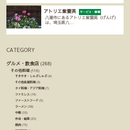
アトリエ紫雲英
サービス・修理
八潮市にあるアトリエ紫雲英（げんげ）
は、埼玉県八…
CATEGORY
グルメ・飲食店
(268)
その他料理
(110)
すきやき・しゃぶしゃぶ
(4)
その他各国料理
(0)
タイ料理・アジア料理
(7)
ファミレス
(14)
ファーストフード
(5)
ラーメン
(36)
中華
(33)
弁当・総菜
(25)
焼肉
(15)