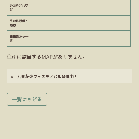
BlogやSNSな
ど
その他設備・
施設
編集部から一
言
住所に該当するMAPがありません。
八潮花火フェスティバル開催中！
一覧にもどる