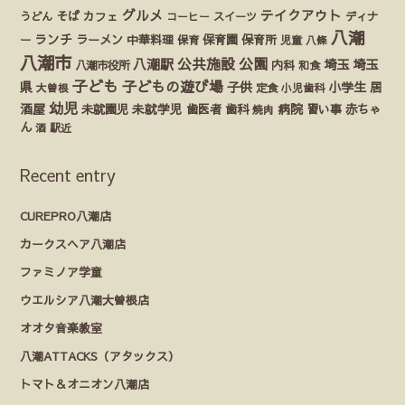
グルメ
テイクアウト
うどん
そば
カフェ
ディナ
コーヒー
スイーツ
八潮
ランチ
ラーメン
保育園
ー
中華料理
保育
保育所
児童
八條
八潮市
公園
公共施設
八潮駅
埼玉
埼玉
八潮市役所
内科
和食
子ども
子どもの遊び場
県
子供
小学生
居
定食
大曽根
小児歯科
幼児
酒屋
未就園児
未就学児
歯医者
歯科
病院
赤ちゃ
習い事
焼肉
ん
酒
駅近
Recent entry
CUREPRO八潮店
カークスヘア八潮店
ファミノア学童
ウエルシア八潮大曽根店
オオタ音楽教室
八潮ATTACKS（アタックス）
トマト＆オニオン八潮店