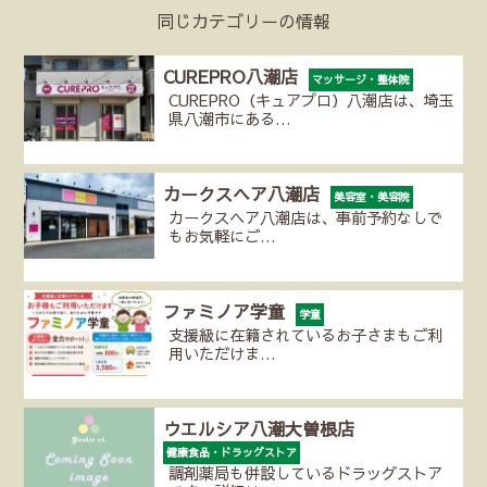
同じカテゴリーの情報
CUREPRO八潮店
マッサージ・整体院
CUREPRO（キュアプロ）八潮店は、埼玉
県八潮市にある…
カークスヘア八潮店
美容室・美容院
カークスヘア八潮店は、事前予約なしで
もお気軽にご…
ファミノア学童
学童
支援級に在籍されているお子さまもご利
用いただけま…
ウエルシア八潮大曽根店
健康食品・ドラッグストア
調剤薬局も併設しているドラッグストア