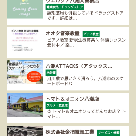
ウエルシア八潮大曽根店
健康食品・ドラッグストア
調剤薬局も併設しているドラッグストア
です。詳細は…
オオタ音楽教室
ピアノ教室
ピアノ教室 新規生徒募集＼ 体験レッスン
受付中／ 楽…
八潮ATTACKS（アタックス…
未分類
河川敷で思いきり滑ろう。八潮市のスケ
ートボードパ…
トマト＆オニオン八潮店
グルメ・飲食店
🍅 トマト＆オニオンってどんなお店？ ト
マト…
株式会社金指電気工業
サービス・修理