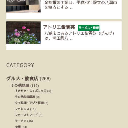
金指電気工業は、平成20年設立の八潮市
を拠点とする…
アトリエ紫雲英
サービス・修理
八潮市にあるアトリエ紫雲英（げんげ）
は、埼玉県八…
CATEGORY
グルメ・飲食店
(268)
その他料理
(110)
すきやき・しゃぶしゃぶ
(4)
その他各国料理
(0)
タイ料理・アジア料理
(7)
ファミレス
(14)
ファーストフード
(5)
ラーメン
(36)
中華
(33)