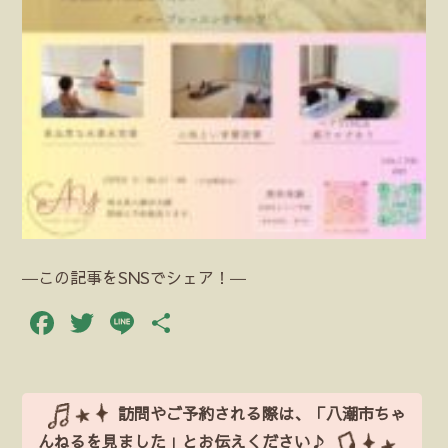
―この記事をSNSでシェア！―
Facebook
Twitter
Line
共
有
訪問やご予約される際は、「八潮市ちゃ
んねるを見ました」とお伝えください♪