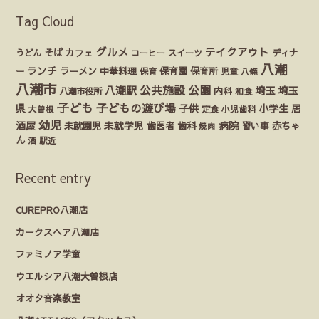
Tag Cloud
グルメ
テイクアウト
うどん
そば
カフェ
ディナ
コーヒー
スイーツ
八潮
ランチ
ラーメン
保育園
ー
中華料理
保育
保育所
児童
八條
八潮市
公園
公共施設
八潮駅
埼玉
埼玉
八潮市役所
内科
和食
子ども
子どもの遊び場
県
子供
小学生
居
定食
大曽根
小児歯科
幼児
酒屋
未就園児
未就学児
歯医者
歯科
病院
赤ちゃ
習い事
焼肉
ん
酒
駅近
Recent entry
CUREPRO八潮店
カークスヘア八潮店
ファミノア学童
ウエルシア八潮大曽根店
オオタ音楽教室