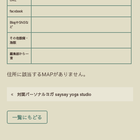
URL
facebook
BlogやSNSな
ど
その他設備・
施設
編集部から一
言
住所に該当するMAPがありません。
対面パーソナルヨガ saysay yoga studio
一覧にもどる