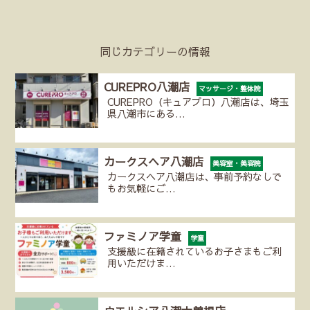
同じカテゴリーの情報
CUREPRO八潮店
マッサージ・整体院
CUREPRO（キュアプロ）八潮店は、埼玉
県八潮市にある…
カークスヘア八潮店
美容室・美容院
カークスヘア八潮店は、事前予約なしで
もお気軽にご…
ファミノア学童
学童
支援級に在籍されているお子さまもご利
用いただけま…