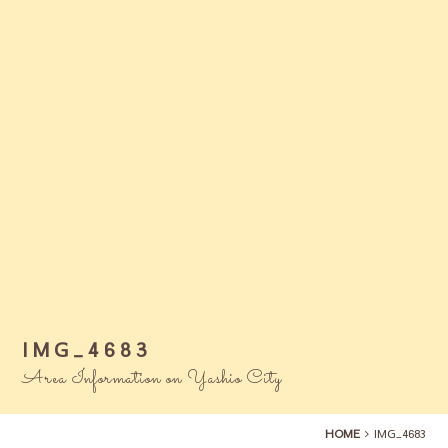
IMG_4683
Area Information on Yashio City
HOME
IMG_4683