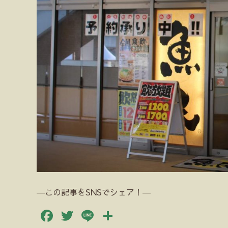
―この記事をSNSでシェア！―
Facebook
Twitter
Line
共