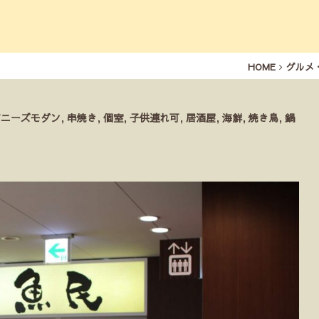
HOME
グルメ
パニーズモダン
,
串焼き
,
個室
,
子供連れ可
,
居酒屋
,
海鮮
,
焼き鳥
,
鍋