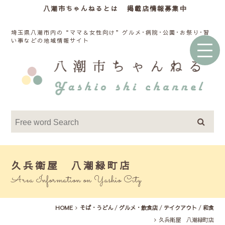
八潮市ちゃんねるとは
掲載店情報募集中
埼玉県八潮市内の“ママ＆女性向け”グルメ･病院･公園･お祭り･習
い事などの地域情報サイト
久兵衛屋 八潮緑町店
Area Information on Yashio City
HOME
そば・うどん
/
グルメ・飲食店
/
テイクアウト
/
和食
久兵衛屋 八潮緑町店