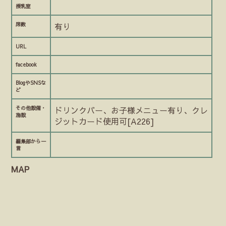
授乳室
席数
有り
URL
facebook
BlogやSNSな
ど
その他設備・
ドリンクバー、お子様メニュー有り、クレ
施設
ジットカード使用可[A226]
編集部から一
言
MAP