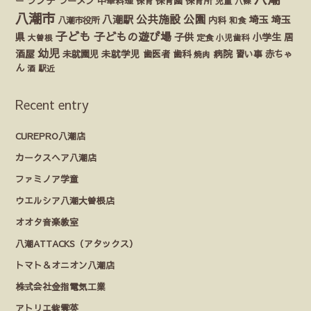
ランチ
ラーメン
保育園
ー
中華料理
保育
保育所
児童
八條
八潮市
公園
公共施設
八潮駅
埼玉
埼玉
八潮市役所
内科
和食
子ども
子どもの遊び場
県
子供
小学生
居
定食
大曽根
小児歯科
幼児
酒屋
未就園児
未就学児
歯医者
歯科
病院
赤ちゃ
習い事
焼肉
ん
酒
駅近
Recent entry
CUREPRO八潮店
カークスヘア八潮店
ファミノア学童
ウエルシア八潮大曽根店
オオタ音楽教室
八潮ATTACKS（アタックス）
トマト＆オニオン八潮店
株式会社金指電気工業
アトリエ紫雲英