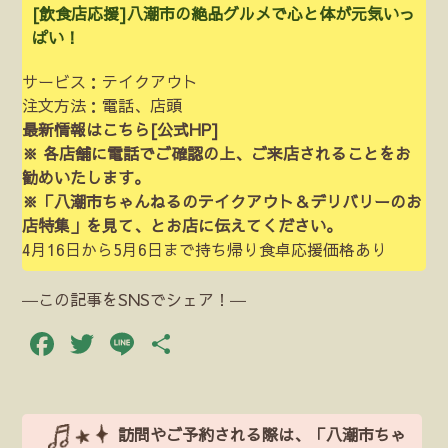
[飲食店応援]八潮市の絶品グルメで心と体が元気いっ
ぱい！
サービス：テイクアウト
注文方法：電話、店頭
最新情報はこちら
[公式HP]
※ 各店舗に電話でご確認の上、ご来店されることをお
勧めいたします。
※「八潮市ちゃんねるのテイクアウト＆デリバリーのお
店特集」を見て、とお店に伝えてください。
4月16日から5月6日まで持ち帰り食卓応援価格あり
―この記事をSNSでシェア！―
Facebook
Twitter
Line
共
有
訪問やご予約される際は、「八潮市ちゃ