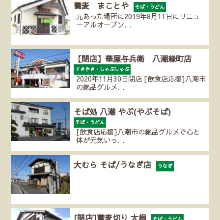
蕎麦 まことや
そば・うどん
元あった場所に2019年8月11日にリニュ
ーアルオープン…
【閉店】華屋与兵衛 八潮緑町店
すきやき・しゃぶしゃぶ
2020年11月30日閉店 [飲食店応援]八潮市
の絶品グルメ…
そば処 八潮 やぶ(やぶそば)
そば・うどん
[飲食店応援]八潮市の絶品グルメで心と
体が元気いっ…
大むら そば/うなぎ店
うなぎ
[閉店]蕎麦切り 大椙
そば・うどん