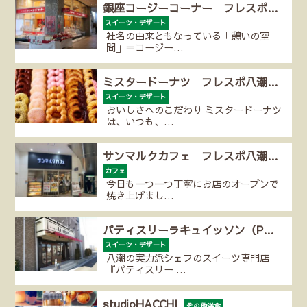
銀座コージーコーナー フレスポ…
スイーツ・デザート
社名の由来ともなっている「憩いの空
間」＝コージー…
ミスタードーナツ フレスポ八潮…
スイーツ・デザート
おいしさへのこだわり ミスタードーナツ
は、いつも、…
サンマルクカフェ フレスポ八潮…
カフェ
今日も一つ一つ丁寧にお店のオーブンで
焼き上げまし…
パティスリーラキュイッソン（P…
スイーツ・デザート
八潮の実力派シェフのスイーツ専門店
『パティスリー …
studioHACCHI
その他洋食