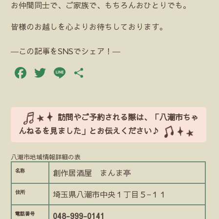
お仲間同士で、ご家族で、もちろんおひとりでも。
皆様のお越しを心よりお待ちしております。
―この記事をSNSでシェア！―
Facebook
Twitter
Line
共
有
訪問やご予約される際は、「八潮市ちゃ
んねるを見ました」とお伝えください♪
八潮市地域情報詳細の表
名称
創作居酒屋 まんま亭
住所
埼玉県八潮市中央１丁目５−１１
電話番号
048-999-0141