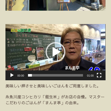
動
画
プ
レ
ー
ヤ
ー
00:00
01:00
美味しい押させと美味しいごはんをご用意しました。
糸魚川産コシヒカリ「能生米」がお店の自慢。マスター
こだわりのごはんが「まんま亭」の由来。