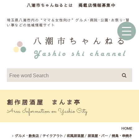
八潮市ちゃんねるとは
掲載店情報募集中
埼玉県八潮市内の“ママ＆女性向け”グルメ･病院･公園･お祭り･習
い事などの地域情報サイト
創作居酒屋 まんま亭
Area Information on Yashio City
HOME
グルメ・飲食店
/
テイクアウト
/
和風居酒屋
/
居酒屋・バー
/
焼鳥・串焼き