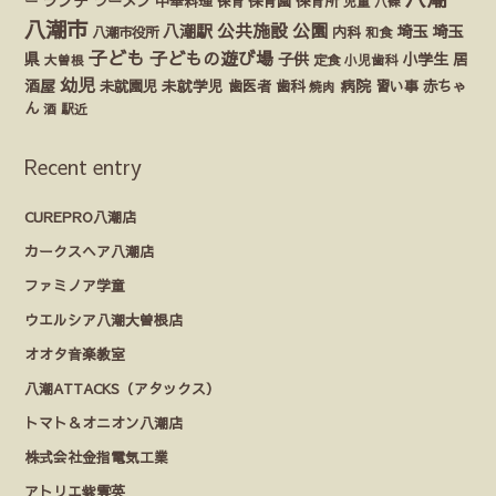
ランチ
ラーメン
保育園
ー
中華料理
保育
保育所
児童
八條
八潮市
公園
公共施設
八潮駅
埼玉
埼玉
八潮市役所
内科
和食
子ども
子どもの遊び場
県
子供
小学生
居
定食
大曽根
小児歯科
幼児
酒屋
未就園児
未就学児
歯医者
歯科
病院
赤ちゃ
習い事
焼肉
ん
酒
駅近
Recent entry
CUREPRO八潮店
カークスヘア八潮店
ファミノア学童
ウエルシア八潮大曽根店
オオタ音楽教室
八潮ATTACKS（アタックス）
トマト＆オニオン八潮店
株式会社金指電気工業
アトリエ紫雲英