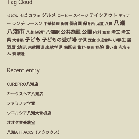
Tag Cloud
グルメ
テイクアウト
うどん
そば
カフェ
ディナ
コーヒー
スイーツ
八潮
ランチ
ラーメン
保育園
ー
中華料理
保育
保育所
児童
八條
八潮市
公園
公共施設
八潮駅
埼玉
埼玉
八潮市役所
内科
和食
子ども
子どもの遊び場
県
子供
小学生
居
定食
大曽根
小児歯科
幼児
酒屋
未就園児
未就学児
歯医者
歯科
病院
赤ちゃ
習い事
焼肉
ん
酒
駅近
Recent entry
CUREPRO八潮店
カークスヘア八潮店
ファミノア学童
ウエルシア八潮大曽根店
オオタ音楽教室
八潮ATTACKS（アタックス）