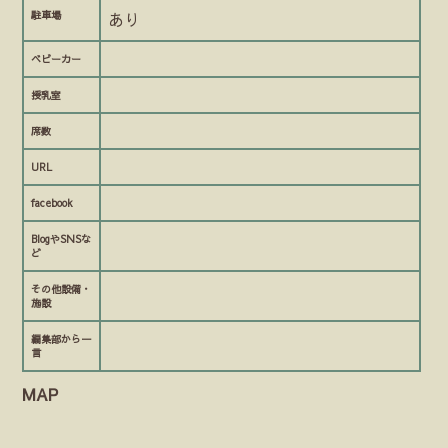
駐車場
あり
ベビーカー
授乳室
席数
URL
facebook
BlogやSNSな
ど
その他設備・
施設
編集部から一
言
MAP