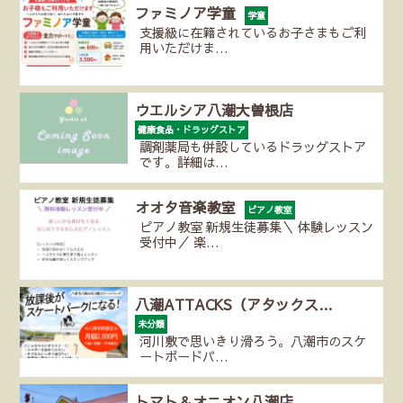
ファミノア学童
学童
支援級に在籍されているお子さまもご利
用いただけま…
ウエルシア八潮大曽根店
健康食品・ドラッグストア
調剤薬局も併設しているドラッグストア
です。詳細は…
オオタ音楽教室
ピアノ教室
ピアノ教室 新規生徒募集＼ 体験レッスン
受付中／ 楽…
八潮ATTACKS（アタックス…
未分類
河川敷で思いきり滑ろう。八潮市のスケ
ートボードパ…
トマト＆オニオン八潮店