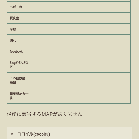
ベビーカー
授乳室
席数
URL
facebook
BlogやSNSな
ど
その他設備・
施設
編集部から一
言
住所に該当するMAPがありません。
ココイル(cocoiru)