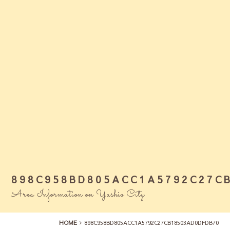
898C958BD805ACC1A5792C27C
Area Information on Yashio City
HOME
898C958BD805ACC1A5792C27CB18503AD0DFDB70