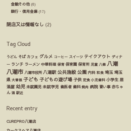
金融その他
(0)
銀行・信用金庫
(17)
閉店又は情報なし
(2)
Tag Cloud
グルメ
テイクアウト
うどん
そば
カフェ
ディナ
コーヒー
スイーツ
八潮
ランチ
ラーメン
保育園
ー
中華料理
保育
保育所
児童
八條
八潮市
公園
公共施設
八潮駅
埼玉
埼玉
八潮市役所
内科
和食
子ども
子どもの遊び場
県
子供
小学生
居
定食
大曽根
小児歯科
幼児
酒屋
未就園児
未就学児
歯医者
歯科
病院
赤ちゃ
習い事
焼肉
ん
酒
駅近
Recent entry
CUREPRO八潮店
カークスヘア八潮店