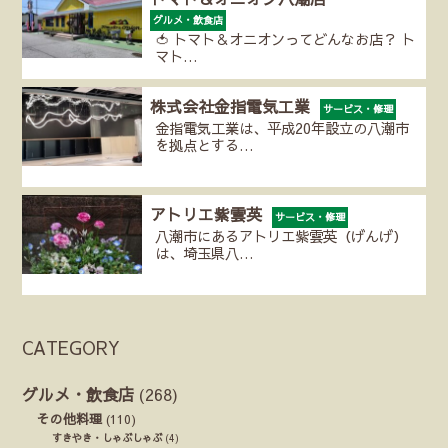
グルメ・飲食店
🍅 トマト＆オニオンってどんなお店？ ト
マト…
株式会社金指電気工業
サービス・修理
金指電気工業は、平成20年設立の八潮市
を拠点とする…
アトリエ紫雲英
サービス・修理
八潮市にあるアトリエ紫雲英（げんげ）
は、埼玉県八…
CATEGORY
グルメ・飲食店
(268)
その他料理
(110)
すきやき・しゃぶしゃぶ
(4)