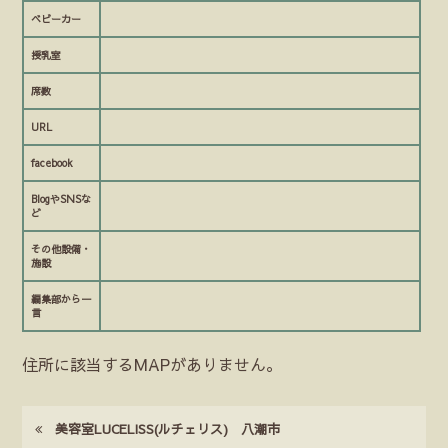
ベビーカー
授乳室
席数
URL
facebook
BlogやSNSな
ど
その他設備・
施設
編集部から一
言
住所に該当するMAPがありません。
美容室LUCELISS(ルチェリス) 八潮市