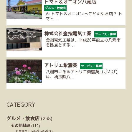
トマト＆オニオン八潮店
グルメ・飲食店
🍅 トマト＆オニオンってどんなお店？ ト
マト…
株式会社金指電気工業
サービス・修理
金指電気工業は、平成20年設立の八潮市
を拠点とする…
アトリエ紫雲英
サービス・修理
八潮市にあるアトリエ紫雲英（げんげ）
は、埼玉県八…
CATEGORY
グルメ・飲食店
(268)
その他料理
(110)
すきやき・しゃぶしゃぶ
(4)