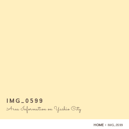
IMG_0599
Area Information on Yashio City
HOME
IMG_0599