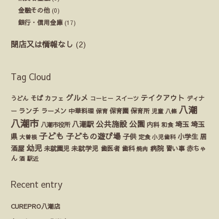
金融その他
(0)
銀行・信用金庫
(17)
閉店又は情報なし
(2)
Tag Cloud
グルメ
テイクアウト
うどん
そば
カフェ
ディナ
コーヒー
スイーツ
八潮
ランチ
ラーメン
保育園
ー
中華料理
保育
保育所
児童
八條
八潮市
公園
公共施設
八潮駅
埼玉
埼玉
八潮市役所
内科
和食
子ども
子どもの遊び場
県
子供
小学生
居
定食
大曽根
小児歯科
幼児
酒屋
未就園児
未就学児
歯医者
歯科
病院
赤ちゃ
習い事
焼肉
ん
酒
駅近
Recent entry
CUREPRO八潮店