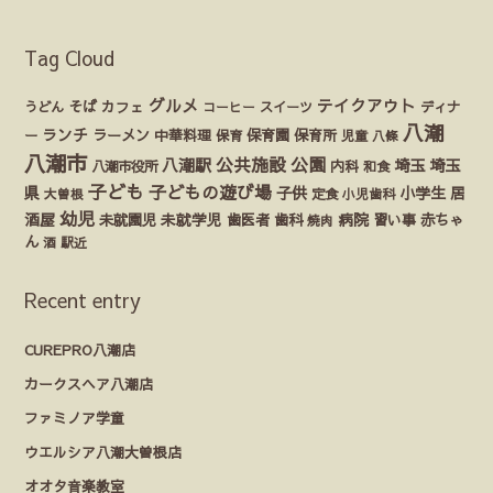
Tag Cloud
グルメ
テイクアウト
うどん
そば
カフェ
ディナ
コーヒー
スイーツ
八潮
ランチ
ラーメン
保育園
ー
中華料理
保育
保育所
児童
八條
八潮市
公園
公共施設
八潮駅
埼玉
埼玉
八潮市役所
内科
和食
子ども
子どもの遊び場
県
子供
小学生
居
定食
大曽根
小児歯科
幼児
酒屋
未就園児
未就学児
歯医者
歯科
病院
赤ちゃ
習い事
焼肉
ん
酒
駅近
Recent entry
CUREPRO八潮店
カークスヘア八潮店
ファミノア学童
ウエルシア八潮大曽根店
オオタ音楽教室