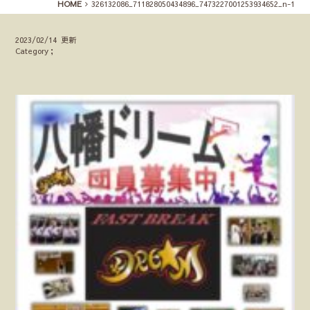
HOME
326132086_711828050434896_7473227001253934652_n-1
2023/02/14 更新
Category；