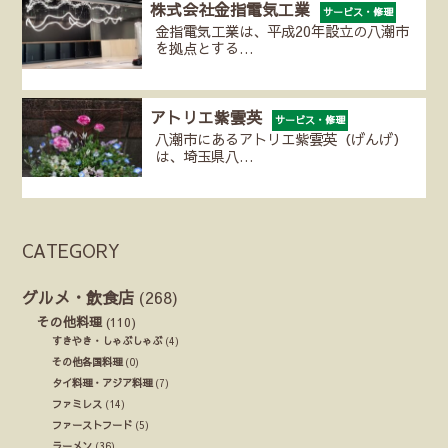
株式会社金指電気工業
サービス・修理
金指電気工業は、平成20年設立の八潮市
を拠点とする…
アトリエ紫雲英
サービス・修理
八潮市にあるアトリエ紫雲英（げんげ）
は、埼玉県八…
CATEGORY
グルメ・飲食店
(268)
その他料理
(110)
すきやき・しゃぶしゃぶ
(4)
その他各国料理
(0)
タイ料理・アジア料理
(7)
ファミレス
(14)
ファーストフード
(5)
ラーメン
(36)