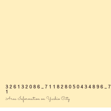
326132086_711828050434896_
1
Area Information on Yashio City