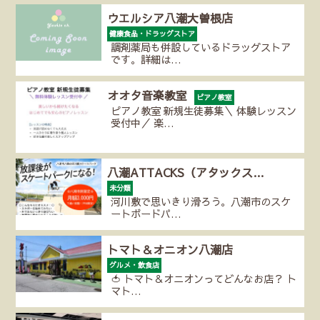
ウエルシア八潮大曽根店
健康食品・ドラッグストア
調剤薬局も併設しているドラッグストア
です。詳細は…
オオタ音楽教室
ピアノ教室
ピアノ教室 新規生徒募集＼ 体験レッスン
受付中／ 楽…
八潮ATTACKS（アタックス…
未分類
河川敷で思いきり滑ろう。八潮市のスケ
ートボードパ…
トマト＆オニオン八潮店
グルメ・飲食店
🍅 トマト＆オニオンってどんなお店？ ト
マト…