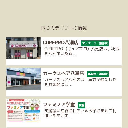
同じカテゴリーの情報
CUREPRO八潮店
マッサージ・整体院
CUREPRO（キュアプロ）八潮店は、埼玉
県八潮市にある…
カークスヘア八潮店
美容室・美容院
カークスヘア八潮店は、事前予約なしで
もお気軽にご…
ファミノア学童
学童
支援級に在籍されているお子さまもご利
用いただけま…