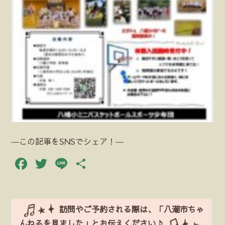
―この記事をSNSでシェア！―
Facebook
Twitter
Line
共
有
訪問やご予約される際は、「八潮市ちゃ
んねるを見ました」とお伝えください♪