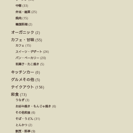
中華
(33)
弁当・総菜
(25)
焼肉
(15)
韓国料理
(2)
オーガニック
(2)
カフェ・甘味
(55)
カフェ
(15)
スイーツ・デザート
(24)
パン・ベーカリー
(20)
和菓子・たこ焼き
(5)
キッチンカー
(0)
グルメその他
(5)
テイクアウト
(156)
和食
(73)
うなぎ
(3)
お好み焼き・もんじゃ焼き
(6)
その他和食
(6)
そば・うどん
(31)
とんかつ
(2)
割烹・料亭
(9)