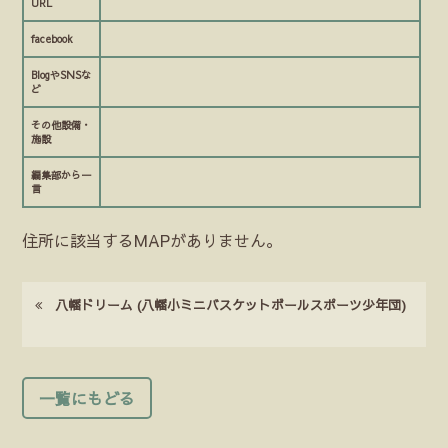
URL
facebook
BlogやSNSな
ど
その他設備・
施設
編集部から一
言
住所に該当するMAPがありません。
八幡ドリーム (八幡小ミニバスケットボールスポーツ少年団)
一覧にもどる