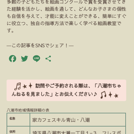
多数の子どもたちを絵画コンクールで賞を受賞させてき
た経験を活かし、絵画を通して、どんなお子さまの個性
も自信を与えて、才能に変えことができる、簡単にすぐ
に役立つ、独自の指導方法で楽しく学べる絵画教室で
す。
―この記事をSNSでシェア！―
Facebook
Twitter
Line
共
有
訪問やご予約される際は、「八潮市ちゃ
んねるを見ました」とお伝えください♪
八潮市地域情報詳細の表
名称
家カフェスキル青山・八潮
住所
埼玉県八潮市大瀬一丁目１−３​ フレスポ