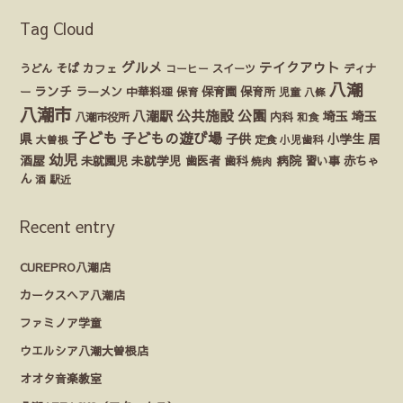
Tag Cloud
グルメ
テイクアウト
うどん
そば
カフェ
ディナ
コーヒー
スイーツ
八潮
ランチ
ラーメン
保育園
ー
中華料理
保育
保育所
児童
八條
八潮市
公園
公共施設
八潮駅
埼玉
埼玉
八潮市役所
内科
和食
子ども
子どもの遊び場
県
子供
小学生
居
定食
大曽根
小児歯科
幼児
酒屋
未就園児
未就学児
歯医者
歯科
病院
赤ちゃ
習い事
焼肉
ん
酒
駅近
Recent entry
CUREPRO八潮店
カークスヘア八潮店
ファミノア学童
ウエルシア八潮大曽根店
オオタ音楽教室