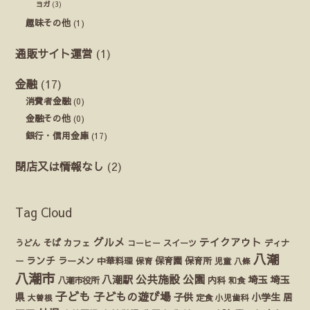
ヨガ
(3)
趣味その他
(1)
通販サイト運営
(1)
金融
(17)
消費者金融
(0)
金融その他
(0)
銀行・信用金庫
(17)
閉店又は情報なし
(2)
Tag Cloud
グルメ
テイクアウト
うどん
そば
カフェ
ディナ
コーヒー
スイーツ
八潮
ランチ
ラーメン
保育園
ー
中華料理
保育
保育所
児童
八條
八潮市
公園
公共施設
八潮駅
埼玉
埼玉
八潮市役所
内科
和食
子ども
子どもの遊び場
県
子供
小学生
居
定食
大曽根
小児歯科