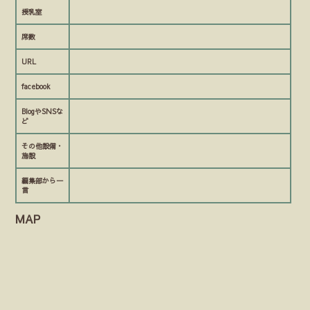
授乳室
席数
URL
facebook
BlogやSNSな
ど
その他設備・
施設
編集部から一
言
MAP