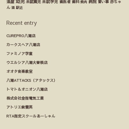
幼児
酒屋
未就園児
未就学児
歯医者
歯科
病院
赤ちゃ
習い事
焼肉
ん
酒
駅近
Recent entry
CUREPRO八潮店
カークスヘア八潮店
ファミノア学童
ウエルシア八潮大曽根店
オオタ音楽教室
八潮ATTACKS（アタックス）
トマト＆オニオン八潮店
株式会社金指電気工業
アトリエ紫雲英
RTA指定スクールあーしゃん