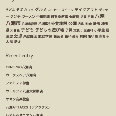
グルメ
テイクアウト
うどん
そば
カフェ
ディナ
コーヒー
スイーツ
八潮
ランチ
ラーメン
保育園
ー
中華料理
保育
保育所
児童
八條
八潮市
公園
公共施設
八潮駅
埼玉
埼玉
八潮市役所
内科
和食
子ども
子どもの遊び場
県
子供
小学生
居
定食
大曽根
小児歯科
幼児
酒屋
未就園児
未就学児
歯医者
歯科
病院
赤ちゃ
習い事
焼肉
ん
酒
駅近
Recent entry
CUREPRO八潮店
カークスヘア八潮店
ファミノア学童
ウエルシア八潮大曽根店
オオタ音楽教室
八潮ATTACKS（アタックス）
トマト＆オニオン八潮店