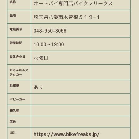
名称
オートバイ専門店バイクフリークス
住所
埼玉県八潮市木曽根５１９−１
電話番号
048-950-8066
営業時間
10:00～19:00
お休みの日
水曜日
ちゃんねるス
テッカー
駐車場
あり
ベビーカー
授乳室
席数
URL
https://www.bikefreaks.jp/