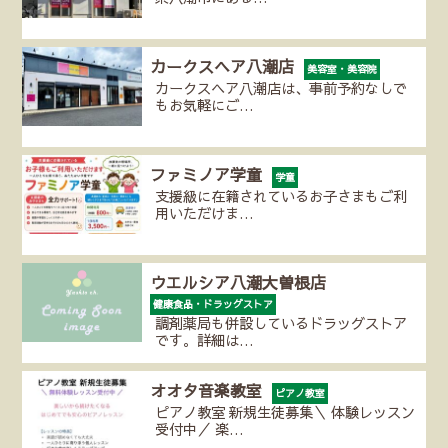
カークスヘア八潮店
美容室・美容院
カークスヘア八潮店は、事前予約なしで
もお気軽にご…
ファミノア学童
学童
支援級に在籍されているお子さまもご利
用いただけま…
ウエルシア八潮大曽根店
健康食品・ドラッグストア
調剤薬局も併設しているドラッグストア
です。詳細は…
オオタ音楽教室
ピアノ教室
ピアノ教室 新規生徒募集＼ 体験レッスン
受付中／ 楽…