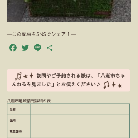
―この記事をSNSでシェア！―
Facebook
Twitter
Line
共
有
訪問やご予約される際は、「八潮市ちゃ
んねるを見ました」とお伝えください♪
八潮市地域情報詳細の表
名称
住所
電話番号