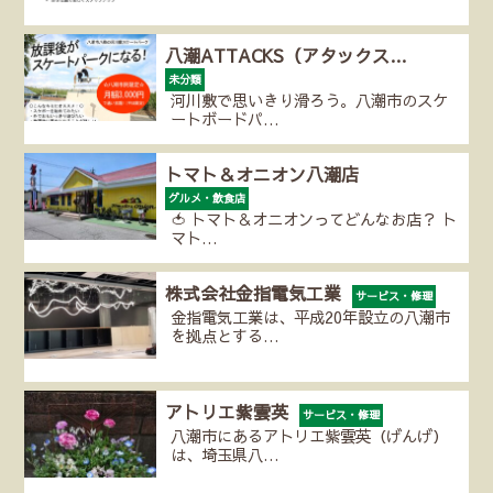
八潮ATTACKS（アタックス…
未分類
河川敷で思いきり滑ろう。八潮市のスケ
ートボードパ…
トマト＆オニオン八潮店
グルメ・飲食店
🍅 トマト＆オニオンってどんなお店？ ト
マト…
株式会社金指電気工業
サービス・修理
金指電気工業は、平成20年設立の八潮市
を拠点とする…
アトリエ紫雲英
サービス・修理
八潮市にあるアトリエ紫雲英（げんげ）
は、埼玉県八…