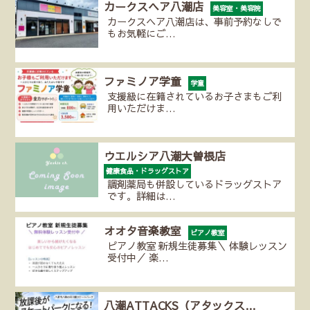
カークスヘア八潮店
美容室・美容院
カークスヘア八潮店は、事前予約なしで
もお気軽にご…
ファミノア学童
学童
支援級に在籍されているお子さまもご利
用いただけま…
ウエルシア八潮大曽根店
健康食品・ドラッグストア
調剤薬局も併設しているドラッグストア
です。詳細は…
オオタ音楽教室
ピアノ教室
ピアノ教室 新規生徒募集＼ 体験レッスン
受付中／ 楽…
八潮ATTACKS（アタックス…