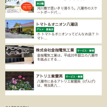
未分類
河川敷で思いきり滑ろう。八潮市のスケ
ートボードパ…
トマト＆オニオン八潮店
グルメ・飲食店
🍅 トマト＆オニオンってどんなお店？ ト
マト…
株式会社金指電気工業
サービス・修理
金指電気工業は、平成20年設立の八潮市
を拠点とする…
アトリエ紫雲英
サービス・修理
八潮市にあるアトリエ紫雲英（げんげ）
は、埼玉県八…