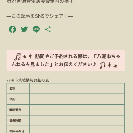
第27回消費生活展会場内の様子
―この記事をSNSでシェア！―
Facebook
Twitter
Line
共
有
訪問やご予約される際は、「八潮市ちゃ
んねるを見ました」とお伝えください♪
八潮市地域情報詳細の表
名称
住所
電話番号
営業時間
お休みの日