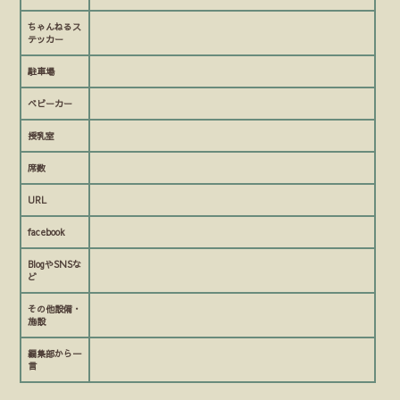
ちゃんねるス
テッカー
駐車場
ベビーカー
授乳室
席数
URL
facebook
BlogやSNSな
ど
その他設備・
施設
編集部から一
言