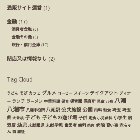
通販サイト運営
(1)
金融
(17)
消費者金融
(0)
金融その他
(0)
銀行・信用金庫
(17)
閉店又は情報なし
(2)
Tag Cloud
グルメ
テイクアウト
うどん
そば
カフェ
ディナ
コーヒー
スイーツ
八潮
ランチ
ラーメン
保育園
ー
中華料理
保育
保育所
児童
八條
八潮市
公園
公共施設
八潮駅
埼玉
埼玉
八潮市役所
内科
和食
子ども
子どもの遊び場
県
子供
小学生
居
定食
大曽根
小児歯科
幼児
酒屋
未就園児
未就学児
歯医者
歯科
病院
赤ちゃ
習い事
焼肉
ん
酒
駅近