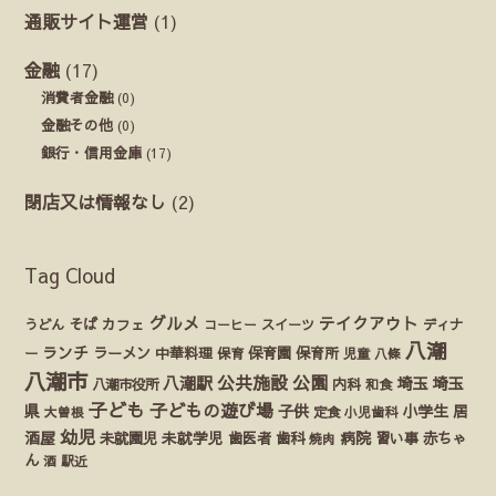
通販サイト運営
(1)
金融
(17)
消費者金融
(0)
金融その他
(0)
銀行・信用金庫
(17)
閉店又は情報なし
(2)
Tag Cloud
グルメ
テイクアウト
うどん
そば
カフェ
ディナ
コーヒー
スイーツ
八潮
ランチ
ラーメン
保育園
ー
中華料理
保育
保育所
児童
八條
八潮市
公園
公共施設
八潮駅
埼玉
埼玉
八潮市役所
内科
和食
子ども
子どもの遊び場
県
子供
小学生
居
定食
大曽根
小児歯科
幼児
酒屋
未就園児
未就学児
歯医者
歯科
病院
赤ちゃ
習い事
焼肉
ん
酒
駅近