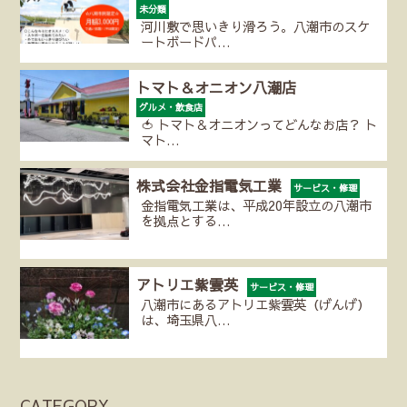
未分類
河川敷で思いきり滑ろう。八潮市のスケ
ートボードパ…
トマト＆オニオン八潮店
グルメ・飲食店
🍅 トマト＆オニオンってどんなお店？ ト
マト…
株式会社金指電気工業
サービス・修理
金指電気工業は、平成20年設立の八潮市
を拠点とする…
アトリエ紫雲英
サービス・修理
八潮市にあるアトリエ紫雲英（げんげ）
は、埼玉県八…
CATEGORY