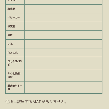
テッカー
駐車場
ベビーカー
授乳室
席数
URL
facebook
BlogやSNSな
ど
その他設備・
施設
編集部から一
言
住所に該当するMAPがありません。