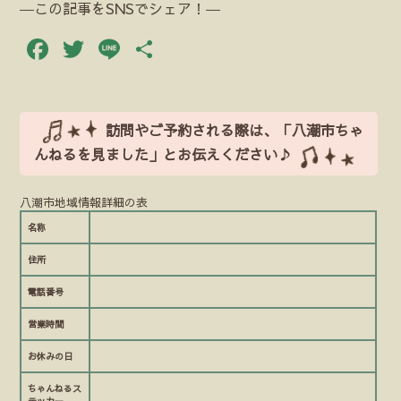
―この記事をSNSでシェア！―
Facebook
Twitter
Line
共
有
訪問やご予約される際は、「八潮市ちゃ
んねるを見ました」とお伝えください♪
八潮市地域情報詳細の表
名称
住所
電話番号
営業時間
お休みの日
ちゃんねるス