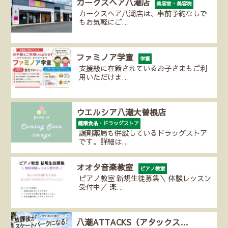
カークスヘア八潮店
美容室・美容院
カークスヘア八潮店は、事前予約なしで
もお気軽にご…
ファミノア学童
学童
支援級に在籍されているお子さまもご利
用いただけま…
ウエルシア八潮大曽根店
健康食品・ドラッグストア
調剤薬局も併設しているドラッグストア
です。詳細は…
オオタ音楽教室
ピアノ教室
ピアノ教室 新規生徒募集＼ 体験レッスン
受付中／ 楽…
八潮ATTACKS（アタックス…