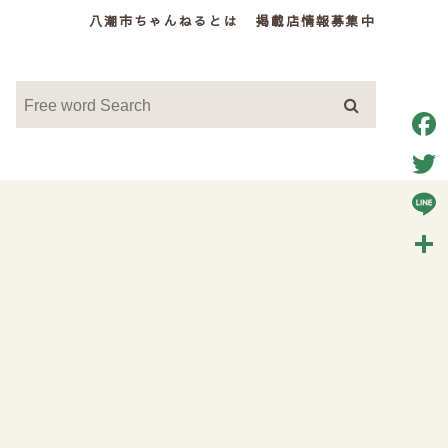
八潮市ちゃんねるとは
掲載店情報募集中
Face
Twitt
Line
共
有