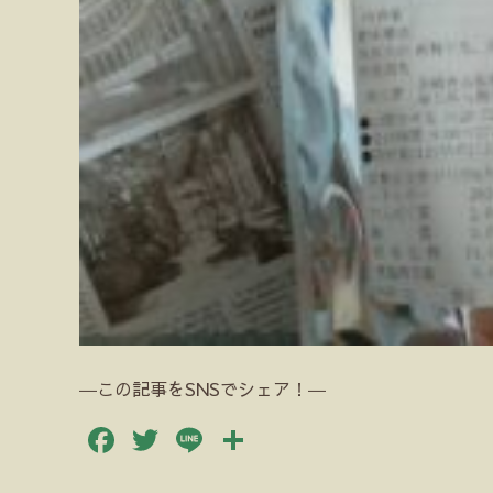
―この記事をSNSでシェア！―
Facebook
Twitter
Line
共
有