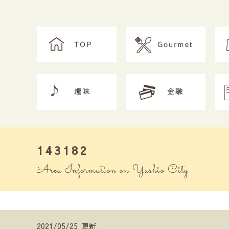
143182
Area Information on Yashio City
2021/05/25 更新