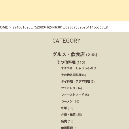
OME
274861629_752089462446301_8236793282541488609_n
CATEGORY
グルメ・飲食店
(268)
その他料理
(110)
すきやき・しゃぶしゃぶ
(4)
その他各国料理
(0)
タイ料理・アジア料理
(7)
ファミレス
(14)
ファーストフード
(5)
ラーメン
(36)
中華
(33)
弁当・総菜
(25)
焼肉
(15)
韓国料理
(2)