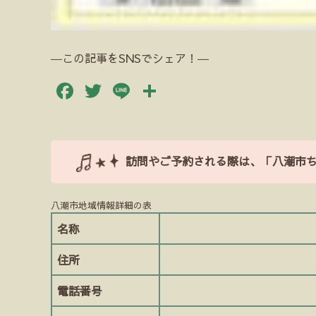
―この記事をSNSでシェア！―
Facebook
Twitter
Line
共
有
訪問やご予約される際は、「八潮市
八潮市地域情報詳細の表
名称
住所
電話番号