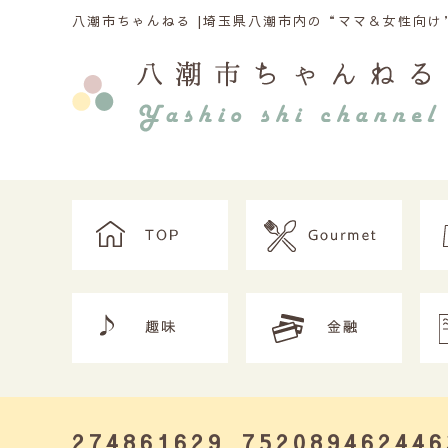
八潮市ちゃんねる |
埼玉県八潮市内の“ママ＆女性向け”
274861629_752089462446