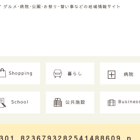
グルメ･病院･公園･お祭り･習い事などの地域情報サイト
301_8236793282541488609_n