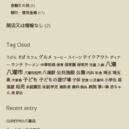
金融その他
(0)
銀行・信用金庫
(17)
閉店又は情報なし
(2)
Tag Cloud
グルメ
テイクアウト
うどん
そば
カフェ
ディナ
コーヒー
スイーツ
八潮
ランチ
ラーメン
保育園
ー
中華料理
保育
保育所
児童
八條
八潮市
公園
公共施設
八潮駅
埼玉
埼玉
八潮市役所
内科
和食
子ども
子どもの遊び場
県
子供
小学生
居
定食
大曽根
小児歯科
幼児
酒屋
未就園児
未就学児
歯医者
歯科
病院
赤ちゃ
習い事
焼肉
ん
酒
駅近
Recent entry
CUREPRO八潮店