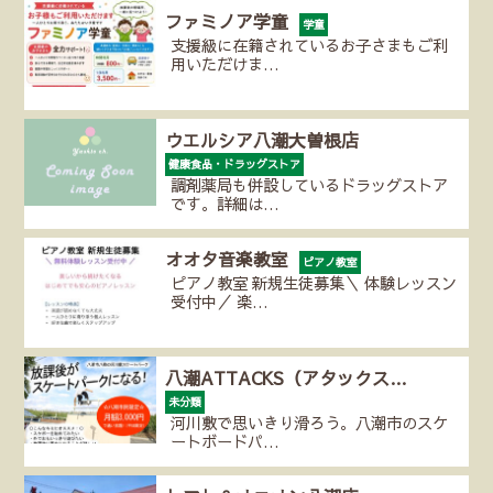
ファミノア学童
学童
支援級に在籍されているお子さまもご利
用いただけま…
ウエルシア八潮大曽根店
健康食品・ドラッグストア
調剤薬局も併設しているドラッグストア
です。詳細は…
オオタ音楽教室
ピアノ教室
ピアノ教室 新規生徒募集＼ 体験レッスン
受付中／ 楽…
八潮ATTACKS（アタックス…
未分類
河川敷で思いきり滑ろう。八潮市のスケ
ートボードパ…