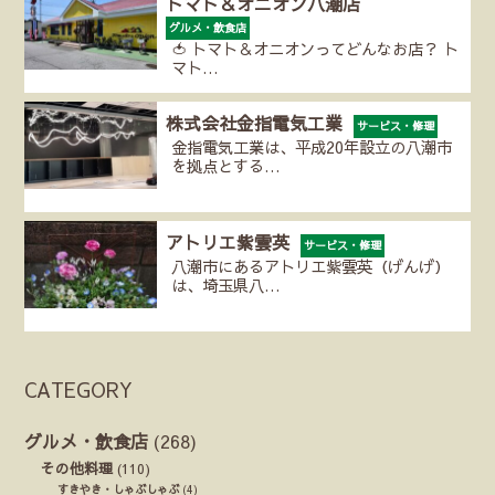
トマト＆オニオン八潮店
グルメ・飲食店
🍅 トマト＆オニオンってどんなお店？ ト
マト…
株式会社金指電気工業
サービス・修理
金指電気工業は、平成20年設立の八潮市
を拠点とする…
アトリエ紫雲英
サービス・修理
八潮市にあるアトリエ紫雲英（げんげ）
は、埼玉県八…
CATEGORY
グルメ・飲食店
(268)
その他料理
(110)
すきやき・しゃぶしゃぶ
(4)