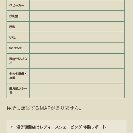
ベビーカー
授乳室
席数
URL
facebook
BlogやSNSな
ど
その他設備・
施設
編集部から一
言
住所に該当するMAPがありません。
淺子理髪店でレディースシェービング 体験レポート