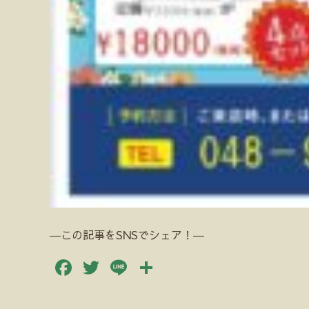
―この記事をSNSでシェア！―
Facebook
Twitter
Line
共
有