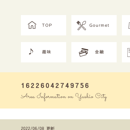
16226042749756
Area Information on Yashio City
2022/06/08 更新