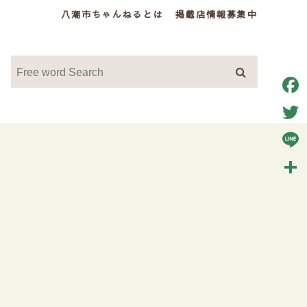
八潮市ちゃんねるとは
掲載店情報募集中
Face
Twitt
Line
共
有