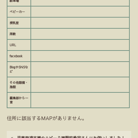
駐車場
ベビーカー
授乳室
席数
URL
facebook
BlogやSNSな
ど
その他設備・
施設
編集部から一
言
住所に該当するMAPがありません。
児童発達支援のハビー八潮駅前教室さんにお伺いしました！