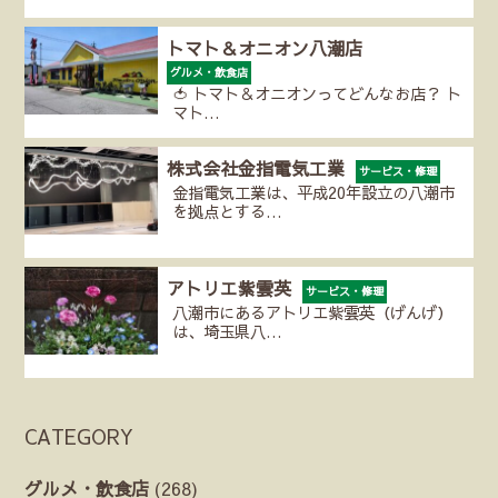
トマト＆オニオン八潮店
グルメ・飲食店
🍅 トマト＆オニオンってどんなお店？ ト
マト…
株式会社金指電気工業
サービス・修理
金指電気工業は、平成20年設立の八潮市
を拠点とする…
アトリエ紫雲英
サービス・修理
八潮市にあるアトリエ紫雲英（げんげ）
は、埼玉県八…
CATEGORY
グルメ・飲食店
(268)