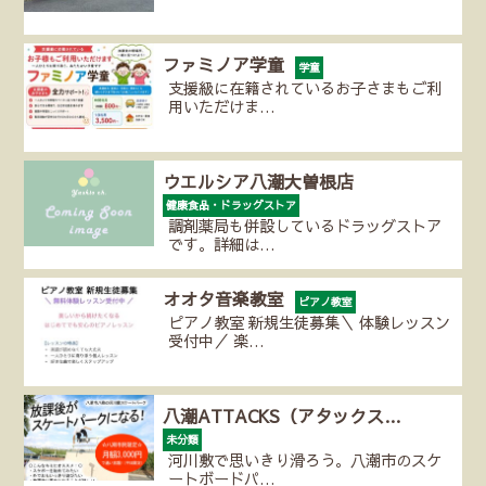
ファミノア学童
学童
支援級に在籍されているお子さまもご利
用いただけま…
ウエルシア八潮大曽根店
健康食品・ドラッグストア
調剤薬局も併設しているドラッグストア
です。詳細は…
オオタ音楽教室
ピアノ教室
ピアノ教室 新規生徒募集＼ 体験レッスン
受付中／ 楽…
八潮ATTACKS（アタックス…
未分類
河川敷で思いきり滑ろう。八潮市のスケ
ートボードパ…