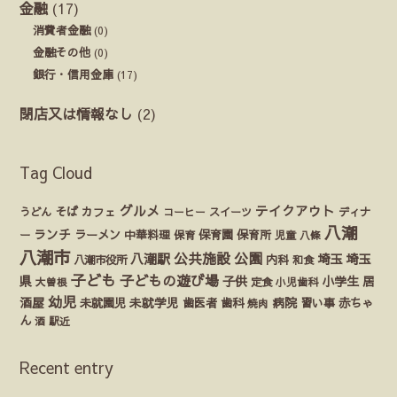
金融
(17)
消費者金融
(0)
金融その他
(0)
銀行・信用金庫
(17)
閉店又は情報なし
(2)
Tag Cloud
グルメ
テイクアウト
うどん
そば
カフェ
ディナ
コーヒー
スイーツ
八潮
ランチ
ラーメン
保育園
ー
中華料理
保育
保育所
児童
八條
八潮市
公園
公共施設
八潮駅
埼玉
埼玉
八潮市役所
内科
和食
子ども
子どもの遊び場
県
子供
小学生
居
定食
大曽根
小児歯科
幼児
酒屋
未就園児
未就学児
歯医者
歯科
病院
赤ちゃ
習い事
焼肉
ん
酒
駅近
Recent entry