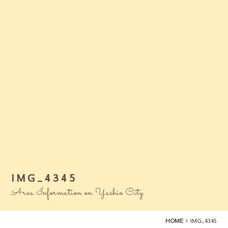
IMG_4345
Area Information on Yashio City
HOME
IMG_4345