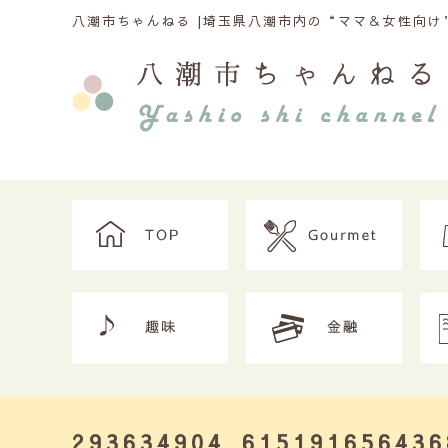
八潮市ちゃんねる |
埼玉県八潮市内の“ママ＆女性向け”
293634904_615191656436