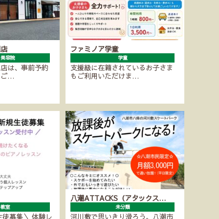
潮店
ファミノア学童
・美容院
学童
潮店は、事前予約
支援級に在籍されているお子さま
にご…
もご利用いただけま…
八潮ATTACKS（アタックス…
ノ教室
未分類
生徒募集＼ 体験レ
河川敷で思いきり滑ろう。八潮市