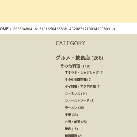
OME
293634904_615191656436838_4020851719034129803_n
CATEGORY
グルメ・飲食店
(268)
その他料理
(110)
すきやき・しゃぶしゃぶ
(4)
その他各国料理
(0)
タイ料理・アジア料理
(7)
ファミレス
(14)
ファーストフード
(5)
ラーメン
(36)
中華
(33)
弁当・総菜
(25)
焼肉
(15)
韓国料理
(2)