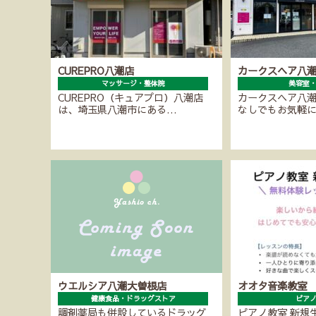
CUREPRO八潮店
カークスヘア八
マッサージ・整体院
美容室
CUREPRO（キュアプロ）八潮店
カークスヘア八
は、埼玉県八潮市にある…
なしでもお気軽
ウエルシア八潮大曽根店
オオタ音楽教室
健康食品・ドラッグストア
ピア
調剤薬局も併設しているドラッグ
ピアノ教室 新規