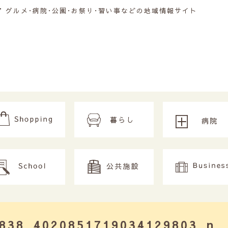
グルメ･病院･公園･お祭り･習い事などの地域情報サイト
838_4020851719034129803_n