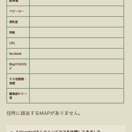
駐車場
ベビーカー
授乳室
席数
URL
facebook
BlogやSNSな
ど
その他設備・
施設
編集部から一
言
住所に該当するMAPがありません。
SAkuraNailさんのハンドケアを体験してきました。