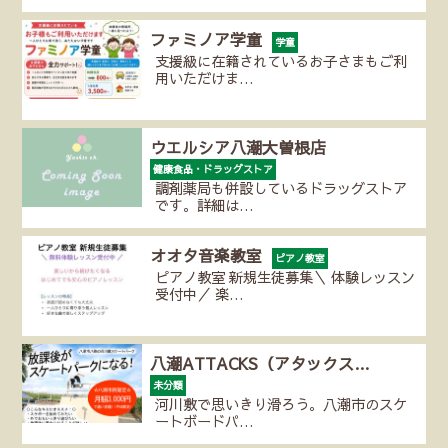
ファミノア学童
学童
支援級に在籍されているお子さまもご利
用いただけま…
ウエルシア八潮大曽根店
健康食品・ドラッグストア
調剤薬局も併設しているドラッグストア
です。詳細は…
オオタ音楽教室
ピアノ教室
ピアノ教室 新規生徒募集＼ 体験レッスン
受付中／ 楽…
八潮ATTACKS（アタックス…
未分類
河川敷で思いきり滑ろう。八潮市のスケ
ートボードパ…