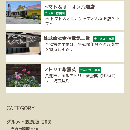
トマト＆オニオン八潮店
グルメ・飲食店
🍅 トマト＆オニオンってどんなお店？ ト
マト…
株式会社金指電気工業
サービス・修理
金指電気工業は、平成20年設立の八潮市
を拠点とする…
アトリエ紫雲英
サービス・修理
八潮市にあるアトリエ紫雲英（げんげ）
は、埼玉県八…
CATEGORY
グルメ・飲食店
(268)
その他料理
(110)