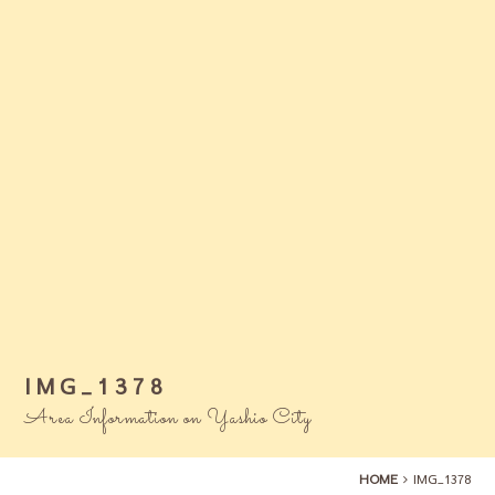
IMG_1378
Area Information on Yashio City
HOME
IMG_1378