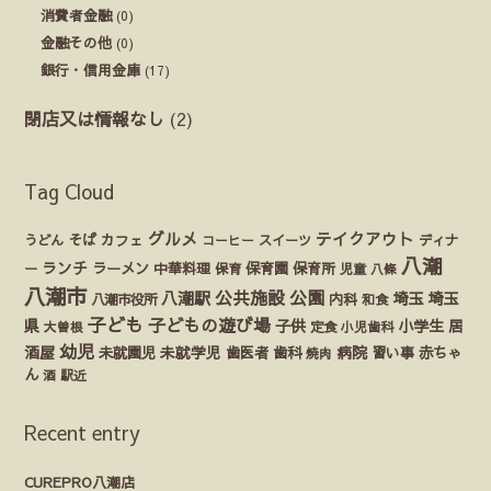
消費者金融
(0)
金融その他
(0)
銀行・信用金庫
(17)
閉店又は情報なし
(2)
Tag Cloud
グルメ
テイクアウト
うどん
そば
カフェ
ディナ
コーヒー
スイーツ
八潮
ランチ
ラーメン
保育園
ー
中華料理
保育
保育所
児童
八條
八潮市
公園
公共施設
八潮駅
埼玉
埼玉
八潮市役所
内科
和食
子ども
子どもの遊び場
県
子供
小学生
居
定食
大曽根
小児歯科
幼児
酒屋
未就園児
未就学児
歯医者
歯科
病院
赤ちゃ
習い事
焼肉
ん
酒
駅近
Recent entry
CUREPRO八潮店