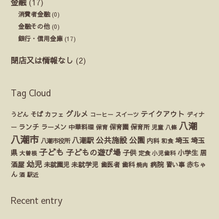
金融
(17)
消費者金融
(0)
金融その他
(0)
銀行・信用金庫
(17)
閉店又は情報なし
(2)
Tag Cloud
グルメ
テイクアウト
うどん
そば
カフェ
ディナ
コーヒー
スイーツ
八潮
ランチ
ラーメン
保育園
ー
中華料理
保育
保育所
児童
八條
八潮市
公園
公共施設
八潮駅
埼玉
埼玉
八潮市役所
内科
和食
子ども
子どもの遊び場
県
子供
小学生
居
定食
大曽根
小児歯科
幼児
酒屋
未就園児
未就学児
歯医者
歯科
病院
赤ちゃ
習い事
焼肉
ん
酒
駅近
Recent entry