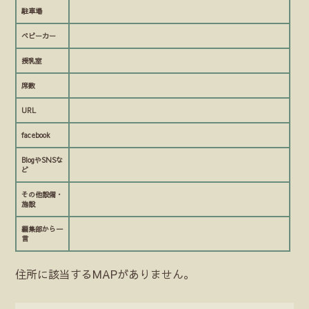
駐車場
ベビーカー
授乳室
席数
URL
facebook
BlogやSNSな
ど
その他設備・
施設
編集部から一
言
住所に該当するMAPがありません。