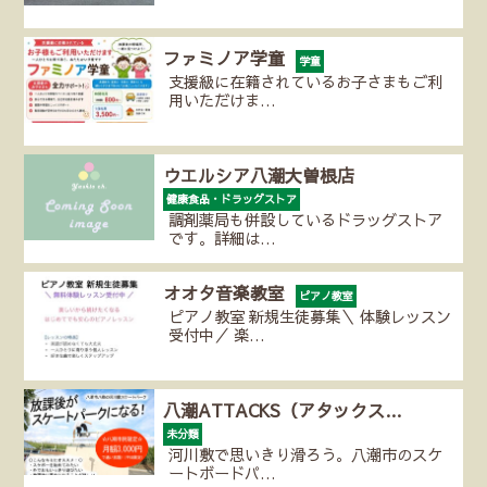
ファミノア学童
学童
支援級に在籍されているお子さまもご利
用いただけま…
ウエルシア八潮大曽根店
健康食品・ドラッグストア
調剤薬局も併設しているドラッグストア
です。詳細は…
オオタ音楽教室
ピアノ教室
ピアノ教室 新規生徒募集＼ 体験レッスン
受付中／ 楽…
八潮ATTACKS（アタックス…
未分類
河川敷で思いきり滑ろう。八潮市のスケ
ートボードパ…