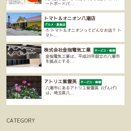
ートボードパ…
トマト＆オニオン八潮店
グルメ・飲食店
🍅 トマト＆オニオンってどんなお店？ ト
マト…
株式会社金指電気工業
サービス・修理
金指電気工業は、平成20年設立の八潮市
を拠点とする…
アトリエ紫雲英
サービス・修理
八潮市にあるアトリエ紫雲英（げんげ）
は、埼玉県八…
CATEGORY