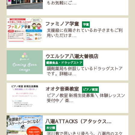
もお気軽にご…
ファミノア学童
学童
支援級に在籍されているお子さまもご利
用いただけま…
ウエルシア八潮大曽根店
健康食品・ドラッグストア
調剤薬局も併設しているドラッグストア
です。詳細は…
オオタ音楽教室
ピアノ教室
ピアノ教室 新規生徒募集＼ 体験レッスン
受付中／ 楽…
八潮ATTACKS（アタックス…
未分類
河川敷で思いきり滑ろう。八潮市のスケ