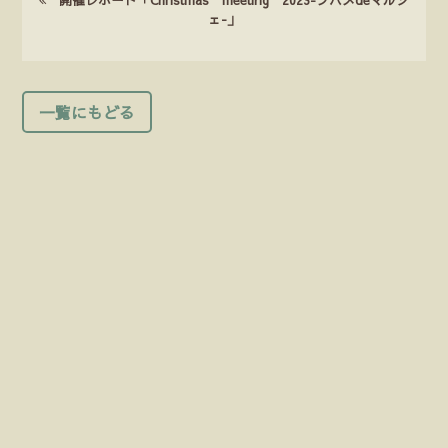
ェ-」
一覧にもどる