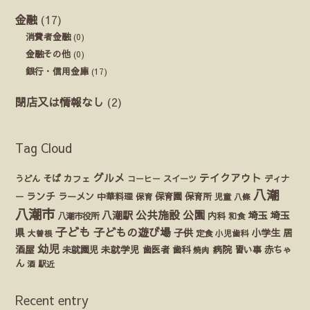
金融
(17)
消費者金融
(0)
金融その他
(0)
銀行・信用金庫
(17)
閉店又は情報なし
(2)
Tag Cloud
グルメ
テイクアウト
うどん
そば
カフェ
ディナ
コーヒー
スイーツ
八潮
ランチ
ラーメン
保育園
ー
中華料理
保育
保育所
児童
八條
八潮市
公園
公共施設
八潮駅
埼玉
埼玉
八潮市役所
内科
和食
子ども
子どもの遊び場
県
子供
小学生
居
定食
大曽根
小児歯科
幼児
酒屋
未就園児
未就学児
歯医者
歯科
病院
赤ちゃ
習い事
焼肉
ん
酒
駅近
Recent entry