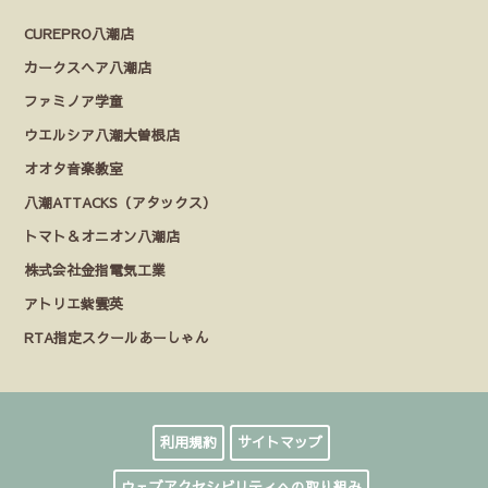
CUREPRO八潮店
カークスヘア八潮店
ファミノア学童
ウエルシア八潮大曽根店
オオタ音楽教室
八潮ATTACKS（アタックス）
トマト＆オニオン八潮店
株式会社金指電気工業
アトリエ紫雲英
RTA指定スクールあーしゃん
利用規約
サイトマップ
ウェブアクセシビリティへの取り組み