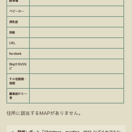
駐車場
ベビーカー
授乳室
席数
URL
facebook
BlogやSNSな
ど
その他設備・
施設
編集部から一
言
住所に該当するMAPがありません。
開催レポート「Christmas meeting 2023-ツバメdeマルシ