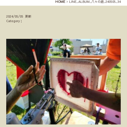
HOME
LINE_ALBUM_八々の庭_240505_34
2024/05/05 更新
Category；