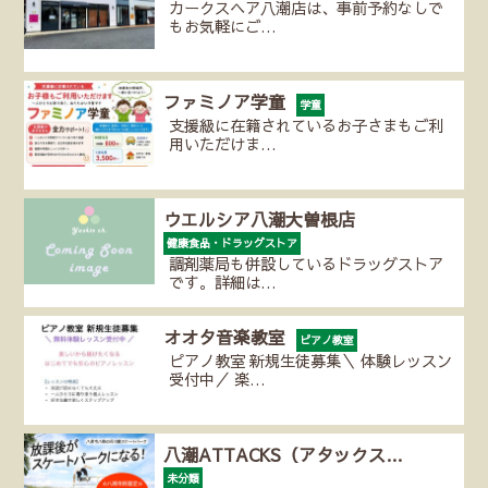
カークスヘア八潮店は、事前予約なしで
もお気軽にご…
ファミノア学童
学童
支援級に在籍されているお子さまもご利
用いただけま…
ウエルシア八潮大曽根店
健康食品・ドラッグストア
調剤薬局も併設しているドラッグストア
です。詳細は…
オオタ音楽教室
ピアノ教室
ピアノ教室 新規生徒募集＼ 体験レッスン
受付中／ 楽…
八潮ATTACKS（アタックス…
未分類