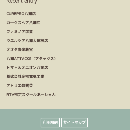
Recent entry
CUREPRO八潮店
カークスヘア八潮店
ファミノア学童
ウエルシア八潮大曽根店
オオタ音楽教室
八潮ATTACKS（アタックス）
トマト＆オニオン八潮店
株式会社金指電気工業
アトリエ紫雲英
RTA指定スクールあーしゃん
利用規約
サイトマップ