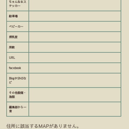
ちゃんねるス
テッカー
駐車場
ベビーカー
授乳室
席数
URL
facebook
BlogやSNSな
ど
その他設備・
施設
編集部から一
言
住所に該当するMAPがありません。