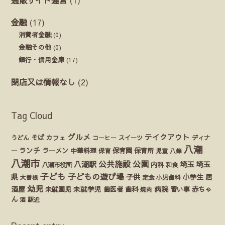
金融
(17)
消費者金融
(0)
金融その他
(0)
銀行・信用金庫
(17)
閉店又は情報なし
(2)
Tag Cloud
グルメ
テイクアウト
うどん
そば
カフェ
ディナ
コーヒー
スイーツ
八潮
ランチ
ラーメン
保育園
ー
中華料理
保育
保育所
児童
八條
八潮市
公園
公共施設
八潮駅
埼玉
埼玉
八潮市役所
内科
和食
子ども
子どもの遊び場
県
子供
小学生
居
定食
大曽根
小児歯科
幼児
酒屋
未就園児
未就学児
歯医者
歯科
病院
赤ちゃ
習い事
焼肉
ん
酒
駅近