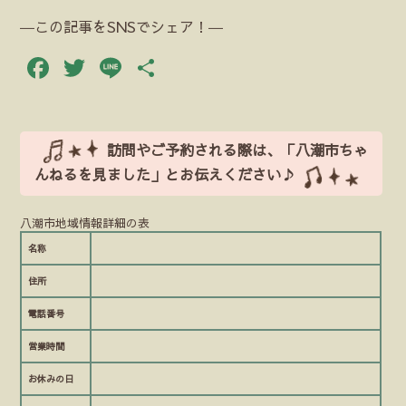
―この記事をSNSでシェア！―
Facebook
Twitter
Line
共
有
訪問やご予約される際は、「八潮市ちゃ
んねるを見ました」とお伝えください♪
八潮市地域情報詳細の表
名称
住所
電話番号
営業時間
お休みの日