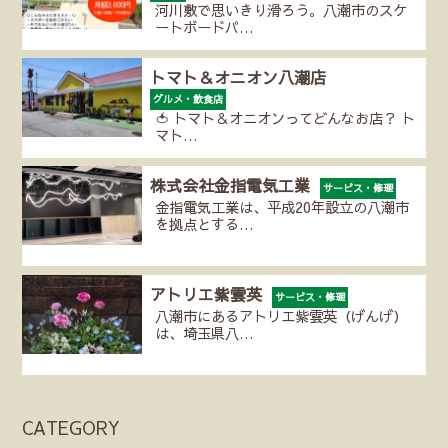
河川敷で思いきり滑ろう。八潮市のスケ
ートボードパ…
トマト＆オニオン八潮店
グルメ・飲食店
🍅 トマト＆オニオンってどんなお店？ ト
マト…
株式会社金指電気工業
サービス・修理
金指電気工業は、平成20年設立の八潮市
を拠点とする…
アトリエ紫雲英
サービス・修理
八潮市にあるアトリエ紫雲英（げんげ）
は、埼玉県八…
CATEGORY