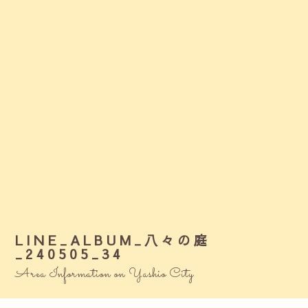
LINE_ALBUM_八々の庭
_240505_34
Area Information on Yashio City