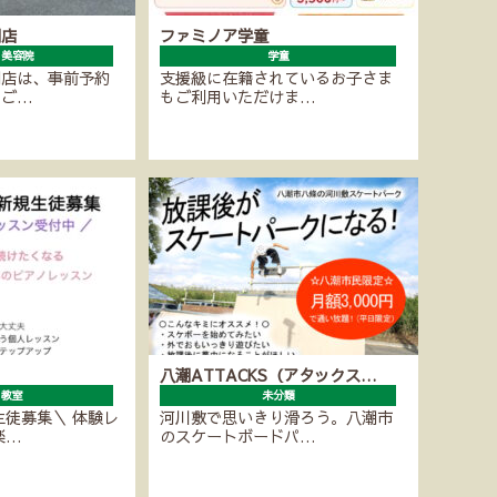
潮店
ファミノア学童
・美容院
学童
潮店は、事前予約
支援級に在籍されているお子さま
にご…
もご利用いただけま…
八潮ATTACKS（アタックス…
ノ教室
未分類
生徒募集＼ 体験レ
河川敷で思いきり滑ろう。八潮市
楽…
のスケートボードパ…