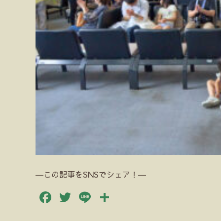
―この記事をSNSでシェア！―
Facebook
Twitter
Line
共
有