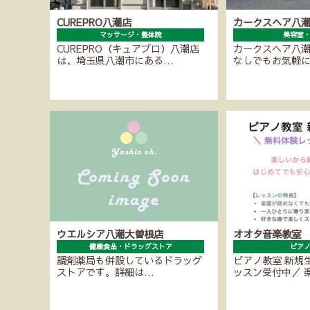
CUREPRO八潮店
カークスヘア八
マッサージ・整体院
美容室
CUREPRO（キュアプロ）八潮店
カークスヘア八
は、埼玉県八潮市にある…
なしでもお気軽
ウエルシア八潮大曽根店
オオタ音楽教室
健康食品・ドラッグストア
ピア
調剤薬局も併設しているドラッグ
ピアノ教室 新規
ストアです。詳細は…
ッスン受付中／ 