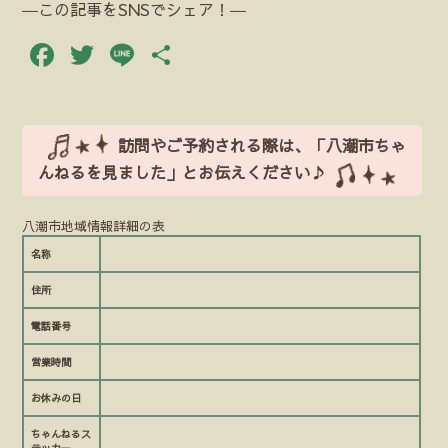
―この記事をSNSでシェア！―
Facebook
Twitter
Line
共
有
訪問やご予約される際は、「八潮市ちゃ
んねるを見ました」とお伝えください♪
八潮市地域情報詳細の表
名称
住所
電話番号
営業時間
お休みの日
ちゃんねるス