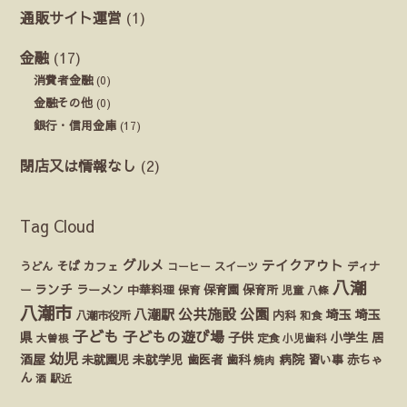
通販サイト運営
(1)
金融
(17)
消費者金融
(0)
金融その他
(0)
銀行・信用金庫
(17)
閉店又は情報なし
(2)
Tag Cloud
グルメ
テイクアウト
うどん
そば
カフェ
ディナ
コーヒー
スイーツ
八潮
ランチ
ラーメン
保育園
ー
中華料理
保育
保育所
児童
八條
八潮市
公園
公共施設
八潮駅
埼玉
埼玉
八潮市役所
内科
和食
子ども
子どもの遊び場
県
子供
小学生
居
定食
大曽根
小児歯科
幼児
酒屋
未就園児
未就学児
歯医者
歯科
病院
赤ちゃ
習い事
焼肉
ん
酒
駅近