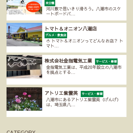
未分類
河川敷で思いきり滑ろう。八潮市のスケ
ートボードパ…
トマト＆オニオン八潮店
グルメ・飲食店
🍅 トマト＆オニオンってどんなお店？ ト
マト…
株式会社金指電気工業
サービス・修理
金指電気工業は、平成20年設立の八潮市
を拠点とする…
アトリエ紫雲英
サービス・修理
八潮市にあるアトリエ紫雲英（げんげ）
は、埼玉県八…
CATEGORY