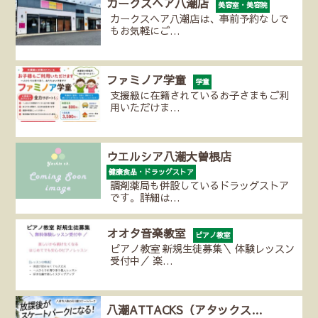
カークスヘア八潮店
美容室・美容院
カークスヘア八潮店は、事前予約なしで
もお気軽にご…
ファミノア学童
学童
支援級に在籍されているお子さまもご利
用いただけま…
ウエルシア八潮大曽根店
健康食品・ドラッグストア
調剤薬局も併設しているドラッグストア
です。詳細は…
オオタ音楽教室
ピアノ教室
ピアノ教室 新規生徒募集＼ 体験レッスン
受付中／ 楽…
八潮ATTACKS（アタックス…