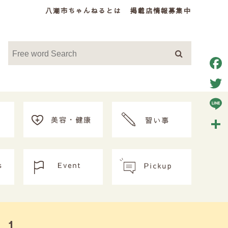
八潮市ちゃんねるとは
掲載店情報募集中
Face
Twitt
Line
共
有
 1