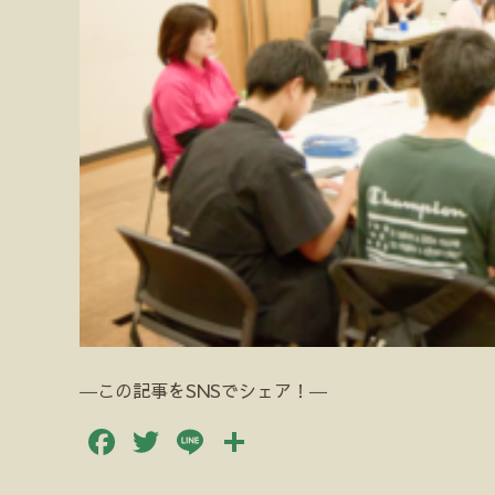
―この記事をSNSでシェア！―
Facebook
Twitter
Line
共
有