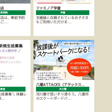
潮店
ファミノア学童
・美容院
学童
潮店は、事前予約
支援級に在籍されているお子さま
にご…
もご利用いただけま…
八潮ATTACKS（アタックス…
ノ教室
未分類
生徒募集＼ 体験レ
河川敷で思いきり滑ろう。八潮市
楽…
のスケートボードパ…