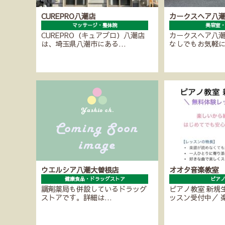
CUREPRO八潮店
カークスヘア八
マッサージ・整体院
美容室
CUREPRO（キュアプロ）八潮店
カークスヘア八
は、埼玉県八潮市にある…
なしでもお気軽
ウエルシア八潮大曽根店
オオタ音楽教室
健康食品・ドラッグストア
ピア
調剤薬局も併設しているドラッグ
ピアノ教室 新規
ストアです。詳細は…
ッスン受付中／ 