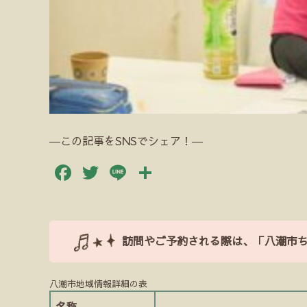
―この記事をSNSでシェア！―
Facebook
Twitter
Line
共
有
訪問やご予約される際は、「八潮市
八潮市地域情報詳細の表
名称