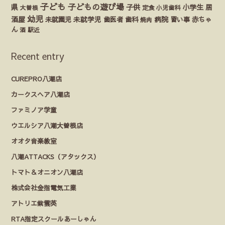
子ども
子どもの遊び場
県
子供
小学生
居
定食
大曽根
小児歯科
幼児
酒屋
未就園児
未就学児
歯医者
歯科
病院
赤ちゃ
習い事
焼肉
ん
酒
駅近
Recent entry
CUREPRO八潮店
カークスヘア八潮店
ファミノア学童
ウエルシア八潮大曽根店
オオタ音楽教室
八潮ATTACKS（アタックス）
トマト＆オニオン八潮店
株式会社金指電気工業
アトリエ紫雲英
RTA指定スクールあーしゃん