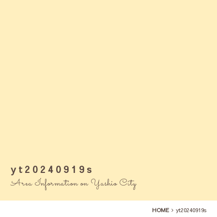
yt20240919s
Area Information on Yashio City
HOME
yt20240919s