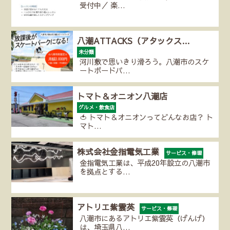
受付中／ 楽…
八潮ATTACKS（アタックス…
未分類
河川敷で思いきり滑ろう。八潮市のスケ
ートボードパ…
トマト＆オニオン八潮店
グルメ・飲食店
🍅 トマト＆オニオンってどんなお店？ ト
マト…
株式会社金指電気工業
サービス・修理
金指電気工業は、平成20年設立の八潮市
を拠点とする…
アトリエ紫雲英
サービス・修理
八潮市にあるアトリエ紫雲英（げんげ）
は、埼玉県八…