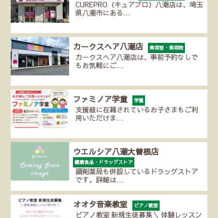
CUREPRO（キュアプロ）八潮店は、埼玉
県八潮市にある…
カークスヘア八潮店
美容室・美容院
カークスヘア八潮店は、事前予約なしで
もお気軽にご…
ファミノア学童
学童
支援級に在籍されているお子さまもご利
用いただけま…
ウエルシア八潮大曽根店
健康食品・ドラッグストア
調剤薬局も併設しているドラッグストア
です。詳細は…
オオタ音楽教室
ピアノ教室
ピアノ教室 新規生徒募集＼ 体験レッスン