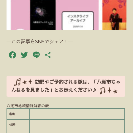
―この記事をSNSでシェア！―
Facebook
Twitter
Line
共
有
訪問やご予約される際は、「八潮市ちゃ
んねるを見ました」とお伝えください♪
八潮市地域情報詳細の表
名称
住所