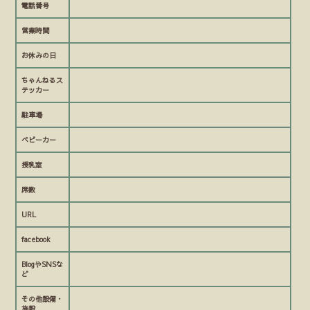
電話番号
営業時間
お休みの日
ちゃんねるス
テッカー
駐車場
ベビーカー
授乳室
席数
URL
facebook
BlogやSNSな
ど
その他設備・
施設