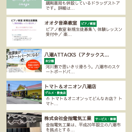
調剤薬局も併設しているドラッグストア
です。詳細は…
オオタ音楽教室
ピアノ教室
ピアノ教室 新規生徒募集＼ 体験レッスン
受付中／ 楽…
八潮ATTACKS（アタックス…
未分類
河川敷で思いきり滑ろう。八潮市のスケ
ートボードパ…
トマト＆オニオン八潮店
グルメ・飲食店
🍅 トマト＆オニオンってどんなお店？ ト
マト…
株式会社金指電気工業
サービス・修理
金指電気工業は、平成20年設立の八潮市
を拠点とする…