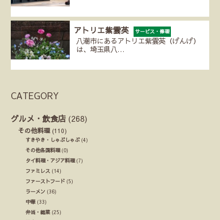
アトリエ紫雲英
サービス・修理
八潮市にあるアトリエ紫雲英（げんげ）
は、埼玉県八…
CATEGORY
グルメ・飲食店
(268)
その他料理
(110)
すきやき・しゃぶしゃぶ
(4)
その他各国料理
(0)
タイ料理・アジア料理
(7)
ファミレス
(14)
ファーストフード
(5)
ラーメン
(36)
中華
(33)
弁当・総菜
(25)