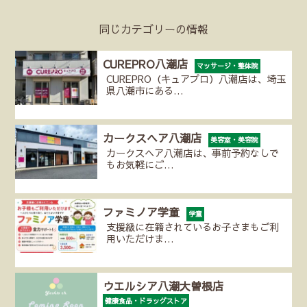
同じカテゴリーの情報
CUREPRO八潮店
マッサージ・整体院
CUREPRO（キュアプロ）八潮店は、埼玉
県八潮市にある…
カークスヘア八潮店
美容室・美容院
カークスヘア八潮店は、事前予約なしで
もお気軽にご…
ファミノア学童
学童
支援級に在籍されているお子さまもご利
用いただけま…
ウエルシア八潮大曽根店
健康食品・ドラッグストア