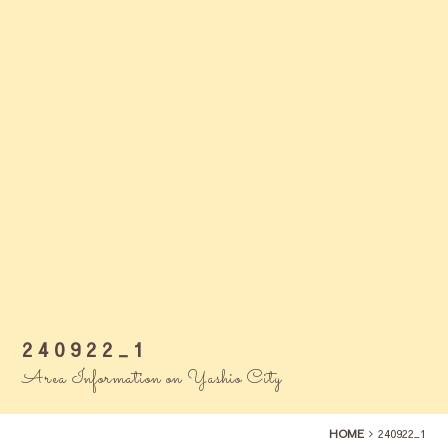
240922_1
Area Information on Yashio City
HOME
240922_1