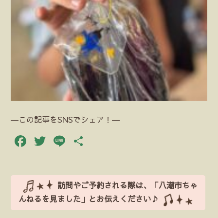
―この記事をSNSでシェア！―
Facebook
Twitter
Line
共
有
訪問やご予約される際は、「八潮市ちゃ
んねるを見ました」とお伝えください♪