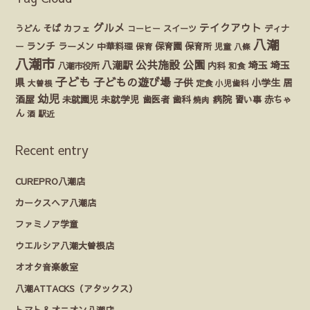
グルメ
テイクアウト
うどん
そば
カフェ
ディナ
コーヒー
スイーツ
八潮
ランチ
ラーメン
保育園
ー
中華料理
保育
保育所
児童
八條
八潮市
公園
公共施設
八潮駅
埼玉
埼玉
八潮市役所
内科
和食
子ども
子どもの遊び場
県
子供
小学生
居
定食
大曽根
小児歯科
幼児
酒屋
未就園児
未就学児
歯医者
歯科
病院
赤ちゃ
習い事
焼肉
ん
酒
駅近
Recent entry
CUREPRO八潮店
カークスヘア八潮店
ファミノア学童
ウエルシア八潮大曽根店
オオタ音楽教室
八潮ATTACKS（アタックス）
トマト＆オニオン八潮店