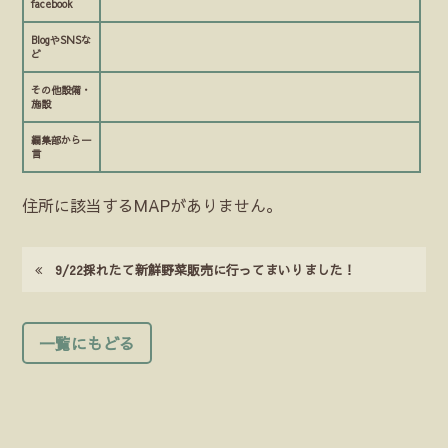
facebook
BlogやSNSな
ど
その他設備・
施設
編集部から一
言
住所に該当するMAPがありません。
9/22採れたて新鮮野菜販売に行ってまいりました！
一覧にもどる