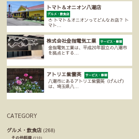
トマト＆オニオン八潮店
グルメ・飲食店
🍅 トマト＆オニオンってどんなお店？ ト
マト…
株式会社金指電気工業
サービス・修理
金指電気工業は、平成20年設立の八潮市
を拠点とする…
アトリエ紫雲英
サービス・修理
八潮市にあるアトリエ紫雲英（げんげ）
は、埼玉県八…
CATEGORY
グルメ・飲食店
(268)
その他料理
(110)