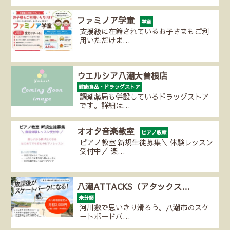
ファミノア学童
学童
支援級に在籍されているお子さまもご利
用いただけま…
ウエルシア八潮大曽根店
健康食品・ドラッグストア
調剤薬局も併設しているドラッグストア
です。詳細は…
オオタ音楽教室
ピアノ教室
ピアノ教室 新規生徒募集＼ 体験レッスン
受付中／ 楽…
八潮ATTACKS（アタックス…
未分類
河川敷で思いきり滑ろう。八潮市のスケ
ートボードパ…