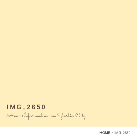
IMG_2650
Area Information on Yashio City
HOME
IMG_2650