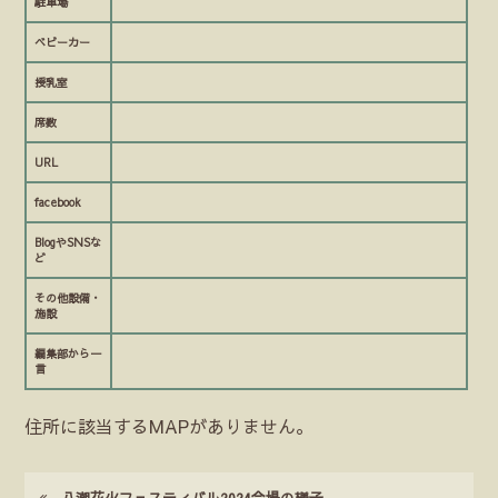
駐車場
ベビーカー
授乳室
席数
URL
facebook
BlogやSNSな
ど
その他設備・
施設
編集部から一
言
住所に該当するMAPがありません。
八潮花火フェスティバル2024会場の様子