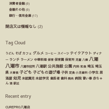
消費者金融
(0)
金融その他
(0)
銀行・信用金庫
(17)
閉店又は情報なし
(2)
Tag Cloud
グルメ
テイクアウト
うどん
そば
カフェ
ディナ
コーヒー
スイーツ
八潮
ランチ
ラーメン
保育園
ー
中華料理
保育
保育所
児童
八條
八潮市
公園
公共施設
八潮駅
埼玉
埼玉
八潮市役所
内科
和食
子ども
子どもの遊び場
県
子供
小学生
居
定食
大曽根
小児歯科
幼児
酒屋
未就園児
未就学児
歯医者
歯科
病院
赤ちゃ
習い事
焼肉
ん
酒
駅近
Recent entry
CUREPRO八潮店