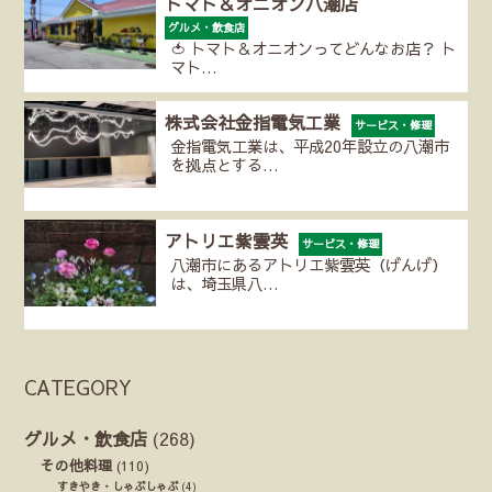
トマト＆オニオン八潮店
グルメ・飲食店
🍅 トマト＆オニオンってどんなお店？ ト
マト…
株式会社金指電気工業
サービス・修理
金指電気工業は、平成20年設立の八潮市
を拠点とする…
アトリエ紫雲英
サービス・修理
八潮市にあるアトリエ紫雲英（げんげ）
は、埼玉県八…
CATEGORY
グルメ・飲食店
(268)
その他料理
(110)
すきやき・しゃぶしゃぶ
(4)