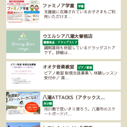
ファミノア学童
学童
支援級に在籍されているお子さまもご利
用いただけま…
ウエルシア八潮大曽根店
健康食品・ドラッグストア
調剤薬局も併設しているドラッグストア
です。詳細は…
オオタ音楽教室
ピアノ教室
ピアノ教室 新規生徒募集＼ 体験レッスン
受付中／ 楽…
八潮ATTACKS（アタックス…
未分類
河川敷で思いきり滑ろう。八潮市のスケ
ートボードパ…