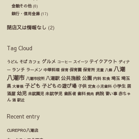
金融その他
(0)
銀行・信用金庫
(17)
閉店又は情報なし
(2)
Tag Cloud
グルメ
テイクアウト
うどん
そば
カフェ
ディナ
コーヒー
スイーツ
八潮
ランチ
ラーメン
保育園
ー
中華料理
保育
保育所
児童
八條
八潮市
公園
公共施設
八潮駅
埼玉
埼玉
八潮市役所
内科
和食
子ども
子どもの遊び場
県
子供
小学生
居
定食
大曽根
小児歯科
幼児
酒屋
未就園児
未就学児
歯医者
歯科
病院
赤ちゃ
習い事
焼肉
ん
酒
駅近
Recent entry
CUREPRO八潮店