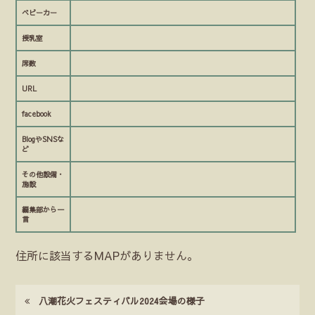
ベビーカー
授乳室
席数
URL
facebook
BlogやSNSな
ど
その他設備・
施設
編集部から一
言
住所に該当するMAPがありません。
八潮花火フェスティバル2024会場の様子