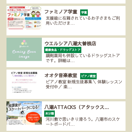
ファミノア学童
学童
支援級に在籍されているお子さまもご利
用いただけま…
ウエルシア八潮大曽根店
健康食品・ドラッグストア
調剤薬局も併設しているドラッグストア
です。詳細は…
オオタ音楽教室
ピアノ教室
ピアノ教室 新規生徒募集＼ 体験レッスン
受付中／ 楽…
八潮ATTACKS（アタックス…
未分類
河川敷で思いきり滑ろう。八潮市のスケ
ートボードパ…