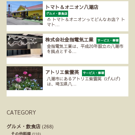
トマト＆オニオン八潮店
グルメ・飲食店
🍅 トマト＆オニオンってどんなお店？ ト
マト…
株式会社金指電気工業
サービス・修理
金指電気工業は、平成20年設立の八潮市
を拠点とする…
アトリエ紫雲英
サービス・修理
八潮市にあるアトリエ紫雲英（げんげ）
は、埼玉県八…
CATEGORY
グルメ・飲食店
(268)
その他料理
(110)