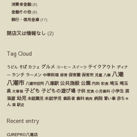
消費者金融
(0)
金融その他
(0)
銀行・信用金庫
(17)
閉店又は情報なし
(2)
Tag Cloud
グルメ
テイクアウト
うどん
そば
カフェ
ディナ
コーヒー
スイーツ
八潮
ランチ
ラーメン
保育園
ー
中華料理
保育
保育所
児童
八條
八潮市
公園
公共施設
八潮駅
埼玉
埼玉
八潮市役所
内科
和食
子ども
子どもの遊び場
県
子供
小学生
居
定食
大曽根
小児歯科
幼児
酒屋
未就園児
未就学児
歯医者
歯科
病院
赤ちゃ
習い事
焼肉
ん
酒
駅近
Recent entry
CUREPRO八潮店