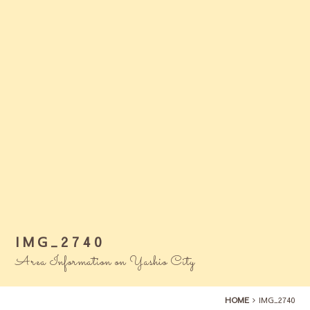
IMG_2740
Area Information on Yashio City
HOME
IMG_2740