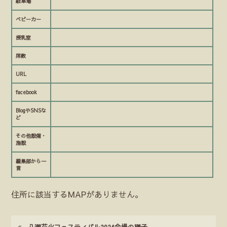
駐車場
ベビーカー
授乳室
席数
URL
facebook
BlogやSNSな
ど
その他設備・
施設
編集部から一
言
住所に該当するMAPがありません。
八潮花火フェスティバル2024会場の様子