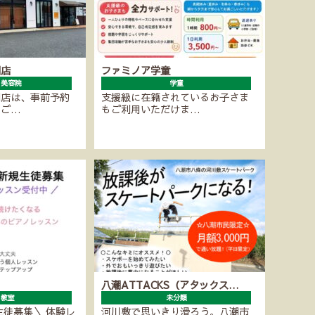
潮店
ファミノア学童
・美容院
学童
潮店は、事前予約
支援級に在籍されているお子さま
にご…
もご利用いただけま…
八潮ATTACKS（アタックス…
ノ教室
未分類
生徒募集＼ 体験レ
河川敷で思いきり滑ろう。八潮市