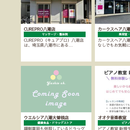
CUREPRO八潮店
カークスヘア八
マッサージ・整体院
美容室
CUREPRO（キュアプロ）八潮店
カークスヘア八
は、埼玉県八潮市にある…
なしでもお気軽
ウエルシア八潮大曽根店
オオタ音楽教室
健康食品・ドラッグストア
ピア
調剤薬局も併設しているドラッグ
ピアノ教室 新規