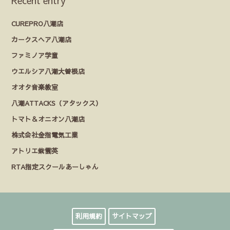
Recent entry
CUREPRO八潮店
カークスヘア八潮店
ファミノア学童
ウエルシア八潮大曽根店
オオタ音楽教室
八潮ATTACKS（アタックス）
トマト＆オニオン八潮店
株式会社金指電気工業
アトリエ紫雲英
RTA指定スクールあーしゃん
利用規約
サイトマップ