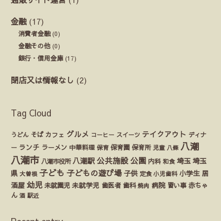
金融
(17)
消費者金融
(0)
金融その他
(0)
銀行・信用金庫
(17)
閉店又は情報なし
(2)
Tag Cloud
グルメ
テイクアウト
うどん
そば
カフェ
ディナ
コーヒー
スイーツ
八潮
ランチ
ラーメン
保育園
ー
中華料理
保育
保育所
児童
八條
八潮市
公園
公共施設
八潮駅
埼玉
埼玉
八潮市役所
内科
和食
子ども
子どもの遊び場
県
子供
小学生
居
定食
大曽根
小児歯科
幼児
酒屋
未就園児
未就学児
歯医者
歯科
病院
赤ちゃ
習い事
焼肉
ん
酒
駅近