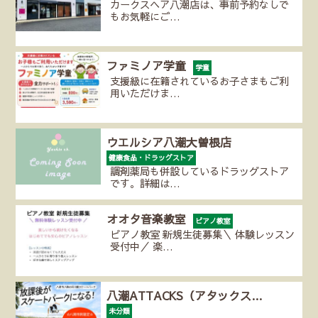
カークスヘア八潮店は、事前予約なしで
もお気軽にご…
ファミノア学童
学童
支援級に在籍されているお子さまもご利
用いただけま…
ウエルシア八潮大曽根店
健康食品・ドラッグストア
調剤薬局も併設しているドラッグストア
です。詳細は…
オオタ音楽教室
ピアノ教室
ピアノ教室 新規生徒募集＼ 体験レッスン
受付中／ 楽…
八潮ATTACKS（アタックス…
未分類