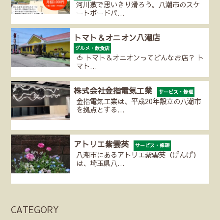
河川敷で思いきり滑ろう。八潮市のスケ
ートボードパ…
トマト＆オニオン八潮店
グルメ・飲食店
🍅 トマト＆オニオンってどんなお店？ ト
マト…
株式会社金指電気工業
サービス・修理
金指電気工業は、平成20年設立の八潮市
を拠点とする…
アトリエ紫雲英
サービス・修理
八潮市にあるアトリエ紫雲英（げんげ）
は、埼玉県八…
CATEGORY