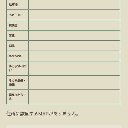
駐車場
ベビーカー
授乳室
席数
URL
facebook
BlogやSNSな
ど
その他設備・
施設
編集部から一
言
住所に該当するMAPがありません。