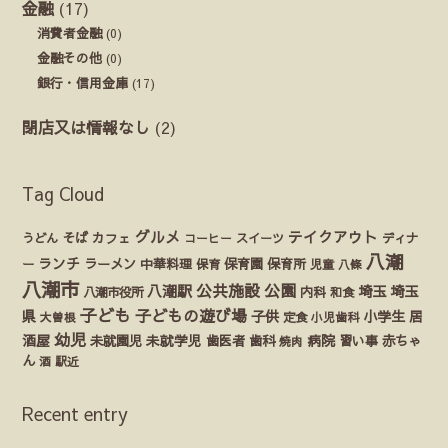
金融
(17)
消費者金融
(0)
金融その他
(0)
銀行・信用金庫
(17)
閉店又は情報なし
(2)
Tag Cloud
グルメ
テイクアウト
うどん
そば
カフェ
ディナ
コーヒー
スイーツ
八潮
ランチ
ラーメン
保育園
ー
中華料理
保育
保育所
児童
八條
八潮市
公園
公共施設
八潮駅
埼玉
埼玉
八潮市役所
内科
和食
子ども
子どもの遊び場
県
子供
小学生
居
定食
大曽根
小児歯科
幼児
酒屋
未就園児
未就学児
歯医者
歯科
病院
赤ちゃ
習い事
焼肉
ん
酒
駅近
Recent entry