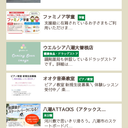
ファミノア学童
学童
支援級に在籍されているお子さまもご利
用いただけま…
ウエルシア八潮大曽根店
健康食品・ドラッグストア
調剤薬局も併設しているドラッグストア
です。詳細は…
オオタ音楽教室
ピアノ教室
ピアノ教室 新規生徒募集＼ 体験レッスン
受付中／ 楽…
八潮ATTACKS（アタックス…
未分類
河川敷で思いきり滑ろう。八潮市のスケ
ートボードパ…