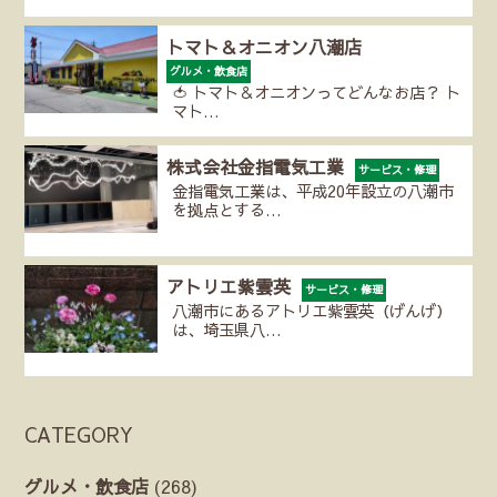
トマト＆オニオン八潮店
グルメ・飲食店
🍅 トマト＆オニオンってどんなお店？ ト
マト…
株式会社金指電気工業
サービス・修理
金指電気工業は、平成20年設立の八潮市
を拠点とする…
アトリエ紫雲英
サービス・修理
八潮市にあるアトリエ紫雲英（げんげ）
は、埼玉県八…
CATEGORY
グルメ・飲食店
(268)