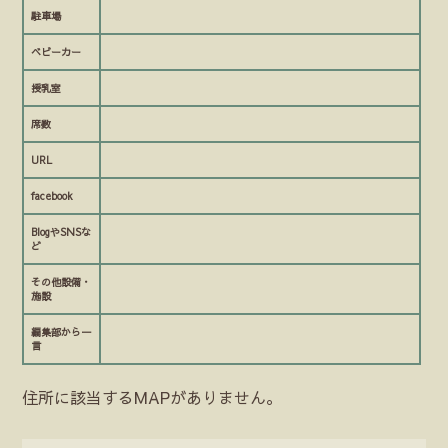
駐車場
ベビーカー
授乳室
席数
URL
facebook
BlogやSNSな
ど
その他設備・
施設
編集部から一
言
住所に該当するMAPがありません。