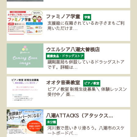
ファミノア学童
学童
支援級に在籍されているお子さまもご利
用いただけま…
ウエルシア八潮大曽根店
健康食品・ドラッグストア
調剤薬局も併設しているドラッグストア
です。詳細は…
オオタ音楽教室
ピアノ教室
ピアノ教室 新規生徒募集＼ 体験レッスン
受付中／ 楽…
八潮ATTACKS（アタックス…
未分類
河川敷で思いきり滑ろう。八潮市のスケ
ートボードパ…