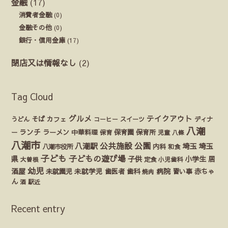
金融
(17)
消費者金融
(0)
金融その他
(0)
銀行・信用金庫
(17)
閉店又は情報なし
(2)
Tag Cloud
グルメ
テイクアウト
うどん
そば
カフェ
ディナ
コーヒー
スイーツ
八潮
ランチ
ラーメン
保育園
ー
中華料理
保育
保育所
児童
八條
八潮市
公園
公共施設
八潮駅
埼玉
埼玉
八潮市役所
内科
和食
子ども
子どもの遊び場
県
子供
小学生
居
定食
大曽根
小児歯科
幼児
酒屋
未就園児
未就学児
歯医者
歯科
病院
赤ちゃ
習い事
焼肉
ん
酒
駅近
Recent entry