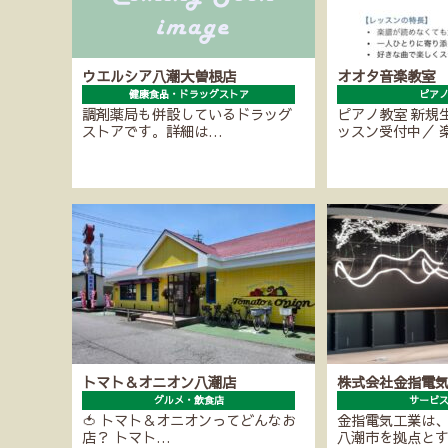
ウエルシア八潮大曽根店
オオタ音楽教室
健康食品・ドラッグストア
ピア
調剤薬局も併設しているドラッグ
ピアノ教室 新規
ストアです。詳細は…
ッスン受付中／ 
トマト＆オニオン八潮店
株式会社金指電
グルメ・飲食店
サービ
🍅 トマト＆オニオンってどんなお
金指電気工業は、
店？ トマト…
八潮市を拠点と