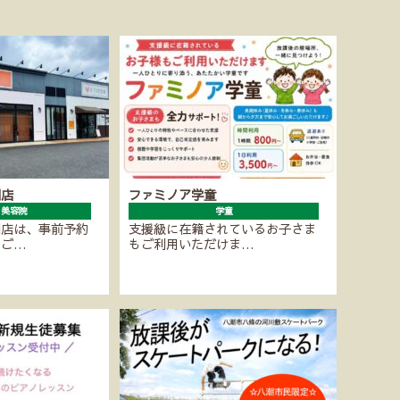
潮店
ファミノア学童
・美容院
学童
潮店は、事前予約
支援級に在籍されているお子さま
にご…
もご利用いただけま…