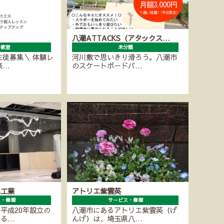
八潮ATTACKS（アタックス…
ノ教室
未分類
生徒募集＼ 体験レ
河川敷で思いきり滑ろう。八潮市
楽…
のスケートボードパ…
気工業
アトリエ紫雲英
ス・修理
サービス・修理
平成20年設立の
八潮市にあるアトリエ紫雲英（げ
する…
んげ）は、埼玉県八…