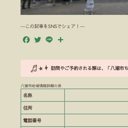
―この記事をSNSでシェア！―
Facebook
Twitter
Line
共
有
訪問やご予約される際は、「八潮市
八潮市地域情報詳細の表
名称
住所
電話番号