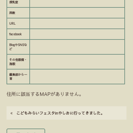
授乳室
席数
URL
facebook
BlogやSNSな
ど
その他設備・
施設
編集部から一
言
住所に該当するMAPがありません。
こどもみらいフェスタinやしおに行ってきました。