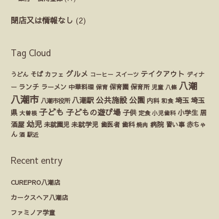
閉店又は情報なし
(2)
Tag Cloud
グルメ
テイクアウト
うどん
そば
カフェ
ディナ
コーヒー
スイーツ
八潮
ランチ
ラーメン
保育園
ー
中華料理
保育
保育所
児童
八條
八潮市
公園
公共施設
八潮駅
埼玉
埼玉
八潮市役所
内科
和食
子ども
子どもの遊び場
県
子供
小学生
居
定食
大曽根
小児歯科
幼児
酒屋
未就園児
未就学児
歯医者
歯科
病院
赤ちゃ
習い事
焼肉
ん
酒
駅近
Recent entry
CUREPRO八潮店
カークスヘア八潮店
ファミノア学童