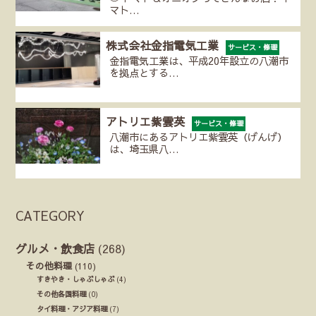
マト…
株式会社金指電気工業
サービス・修理
金指電気工業は、平成20年設立の八潮市
を拠点とする…
アトリエ紫雲英
サービス・修理
八潮市にあるアトリエ紫雲英（げんげ）
は、埼玉県八…
CATEGORY
グルメ・飲食店
(268)
その他料理
(110)
すきやき・しゃぶしゃぶ
(4)
その他各国料理
(0)
タイ料理・アジア料理
(7)