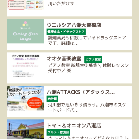
用いただけま…
ウエルシア八潮大曽根店
健康食品・ドラッグストア
調剤薬局も併設しているドラッグストア
です。詳細は…
オオタ音楽教室
ピアノ教室
ピアノ教室 新規生徒募集＼ 体験レッスン
受付中／ 楽…
八潮ATTACKS（アタックス…
未分類
河川敷で思いきり滑ろう。八潮市のスケ
ートボードパ…
トマト＆オニオン八潮店
グルメ・飲食店
🍅 トマト＆オニオンってどんなお店？ ト