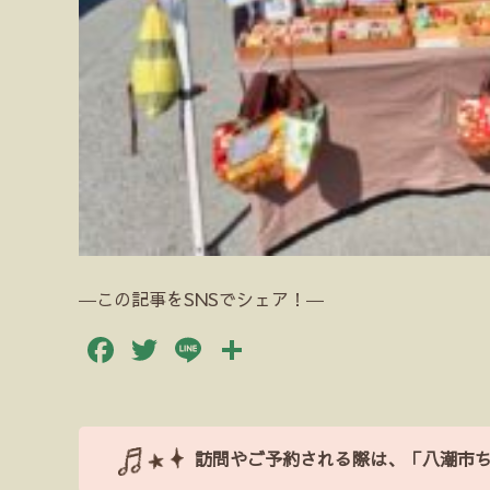
―この記事をSNSでシェア！―
Facebook
Twitter
Line
共
有
訪問やご予約される際は、「八潮市