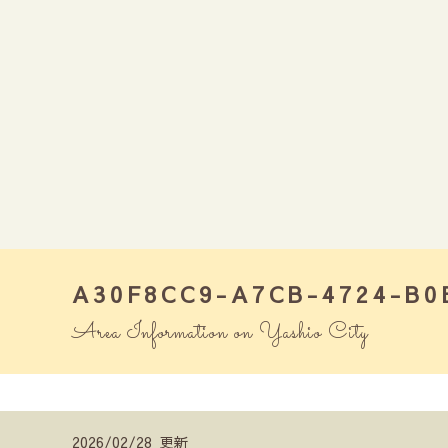
A30F8CC9-A7CB-4724-B0
Area Information on Yashio City
2026/02/28 更新