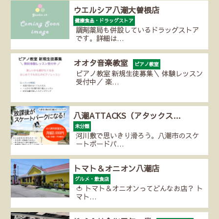
ウエルシア八潮大曽根店
健康食品・ドラッグストア
調剤薬局も併設しているドラッグストア
です。詳細は…
オオタ音楽教室
ピアノ教室
ピアノ教室 新規生徒募集＼ 体験レッスン
受付中／ 楽…
八潮ATTACKS（アタックス…
未分類
河川敷で思いきり滑ろう。八潮市のスケ
ートボードパ…
トマト＆オニオン八潮店
グルメ・飲食店
🍅 トマト＆オニオンってどんなお店？ ト
マト…