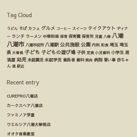
Tag Cloud
グルメ
テイクアウト
うどん
そば
カフェ
ディナ
コーヒー
スイーツ
八潮
ランチ
ラーメン
保育園
ー
中華料理
保育
保育所
児童
八條
八潮市
公園
公共施設
八潮駅
埼玉
埼玉
八潮市役所
内科
和食
子ども
子どもの遊び場
県
子供
小学生
居
定食
大曽根
小児歯科
幼児
酒屋
未就園児
未就学児
歯医者
歯科
病院
赤ちゃ
習い事
焼肉
ん
酒
駅近
Recent entry
CUREPRO八潮店
カークスヘア八潮店
ファミノア学童
ウエルシア八潮大曽根店
オオタ音楽教室