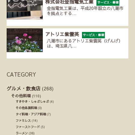
株式会社金指電気工業
サービス・修理
金指電気工業は、平成20年設立の八潮市
を拠点とする…
アトリエ紫雲英
サービス・修理
八潮市にあるアトリエ紫雲英（げんげ）
は、埼玉県八…
CATEGORY
グルメ・飲食店
(268)
その他料理
(110)
すきやき・しゃぶしゃぶ
(4)
その他各国料理
(0)
タイ料理・アジア料理
(7)
ファミレス
(14)
ファーストフード
(5)
ラーメン
(36)