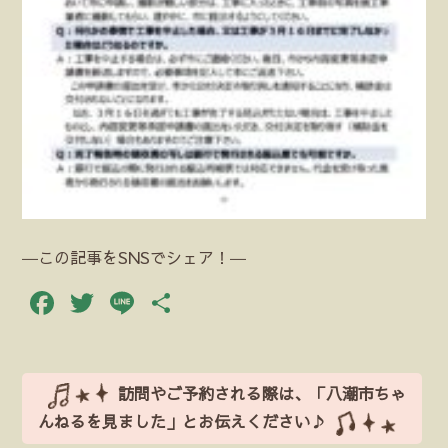
―この記事をSNSでシェア！―
Facebook
Twitter
Line
共
有
訪問やご予約される際は、「八潮市ちゃ
んねるを見ました」とお伝えください♪