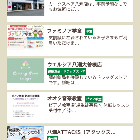
カークスヘア八潮店は、事前予約なしで
もお気軽にご…
ファミノア学童
学童
支援級に在籍されているお子さまもご利
用いただけま…
ウエルシア八潮大曽根店
健康食品・ドラッグストア
調剤薬局も併設しているドラッグストア
です。詳細は…
オオタ音楽教室
ピアノ教室
ピアノ教室 新規生徒募集＼ 体験レッスン
受付中／ 楽…
八潮ATTACKS（アタックス…
未分類