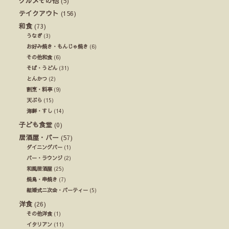
グルメその他
(5)
テイクアウト
(156)
和食
(73)
うなぎ
(3)
お好み焼き・もんじゃ焼き
(6)
その他和食
(6)
そば・うどん
(31)
とんかつ
(2)
割烹・料亭
(9)
天ぷら
(15)
海鮮・すし
(14)
子ども食堂
(0)
居酒屋・バー
(57)
ダイニングバー
(1)
バー・ラウンジ
(2)
和風居酒屋
(25)
焼鳥・串焼き
(7)
結婚式ニ次会・パーティー
(5)
洋食
(26)
その他洋食
(1)
イタリアン
(11)