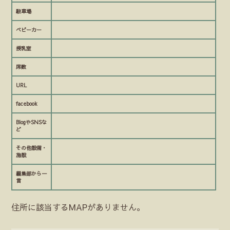
駐車場
ベビーカー
授乳室
席数
URL
facebook
BlogやSNSな
ど
その他設備・
施設
編集部から一
言
住所に該当するMAPがありません。