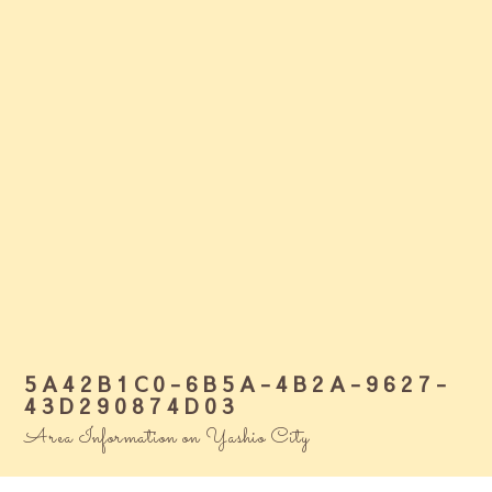
5A42B1C0-6B5A-4B2A-9627-
43D290874D03
Area Information on Yashio City