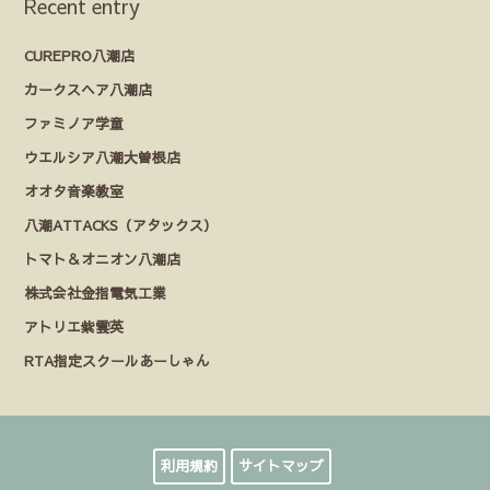
Recent entry
CUREPRO八潮店
カークスヘア八潮店
ファミノア学童
ウエルシア八潮大曽根店
オオタ音楽教室
八潮ATTACKS（アタックス）
トマト＆オニオン八潮店
株式会社金指電気工業
アトリエ紫雲英
RTA指定スクールあーしゃん
利用規約
サイトマップ