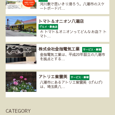
河川敷で思いきり滑ろう。八潮市のスケ
ートボードパ…
トマト＆オニオン八潮店
グルメ・飲食店
🍅 トマト＆オニオンってどんなお店？ ト
マト…
株式会社金指電気工業
サービス・修理
金指電気工業は、平成20年設立の八潮市
を拠点とする…
アトリエ紫雲英
サービス・修理
八潮市にあるアトリエ紫雲英（げんげ）
は、埼玉県八…
CATEGORY