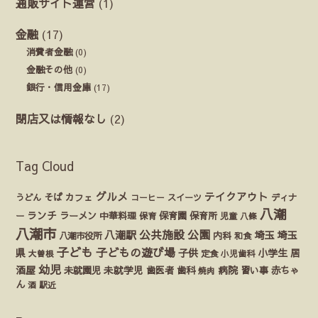
通販サイト運営
(1)
金融
(17)
消費者金融
(0)
金融その他
(0)
銀行・信用金庫
(17)
閉店又は情報なし
(2)
Tag Cloud
グルメ
テイクアウト
うどん
そば
カフェ
ディナ
コーヒー
スイーツ
八潮
ランチ
ラーメン
保育園
ー
中華料理
保育
保育所
児童
八條
八潮市
公園
公共施設
八潮駅
埼玉
埼玉
八潮市役所
内科
和食
子ども
子どもの遊び場
県
子供
小学生
居
定食
大曽根
小児歯科
幼児
酒屋
未就園児
未就学児
歯医者
歯科
病院
赤ちゃ
習い事
焼肉
ん
酒
駅近