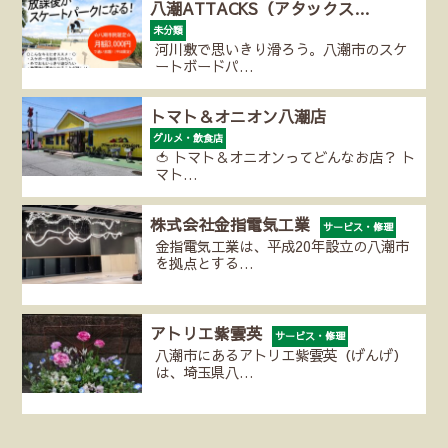
八潮ATTACKS（アタックス…
未分類
河川敷で思いきり滑ろう。八潮市のスケ
ートボードパ…
トマト＆オニオン八潮店
グルメ・飲食店
🍅 トマト＆オニオンってどんなお店？ ト
マト…
株式会社金指電気工業
サービス・修理
金指電気工業は、平成20年設立の八潮市
を拠点とする…
アトリエ紫雲英
サービス・修理
八潮市にあるアトリエ紫雲英（げんげ）
は、埼玉県八…