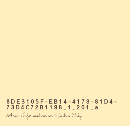
8DE3105F-EB14-4178-81D4-
73D4C72B1198_1_201_a
Area Information on Yashio City