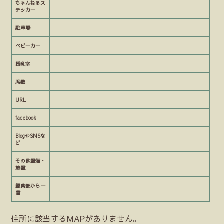
ちゃんねるス
テッカー
駐車場
ベビーカー
授乳室
席数
URL
facebook
BlogやSNSな
ど
その他設備・
施設
編集部から一
言
住所に該当するMAPがありません。