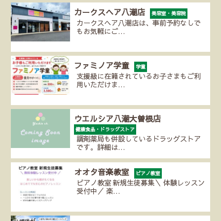
カークスヘア八潮店
美容室・美容院
カークスヘア八潮店は、事前予約なしで
もお気軽にご…
ファミノア学童
学童
支援級に在籍されているお子さまもご利
用いただけま…
ウエルシア八潮大曽根店
健康食品・ドラッグストア
調剤薬局も併設しているドラッグストア
です。詳細は…
オオタ音楽教室
ピアノ教室
ピアノ教室 新規生徒募集＼ 体験レッスン
受付中／ 楽…