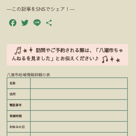
―この記事をSNSでシェア！―
Facebook
Twitter
Line
共
有
訪問やご予約される際は、「八潮市ちゃ
んねるを見ました」とお伝えください♪
八潮市地域情報詳細の表
名称
住所
電話番号
営業時間
お休みの日