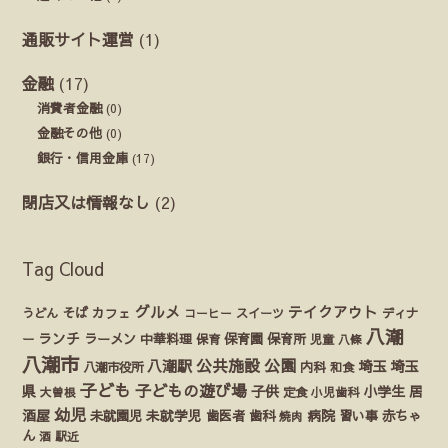
通販サイト運営
(1)
金融
(17)
消費者金融
(0)
金融その他
(0)
銀行・信用金庫
(17)
閉店又は情報なし
(2)
Tag Cloud
グルメ
テイクアウト
うどん
そば
カフェ
ディナ
コーヒー
スイーツ
八潮
ランチ
ラーメン
保育園
ー
中華料理
保育
保育所
児童
八條
八潮市
公園
公共施設
八潮駅
埼玉
埼玉
八潮市役所
内科
和食
子ども
子どもの遊び場
県
子供
小学生
居
定食
大曽根
小児歯科
幼児
酒屋
未就園児
未就学児
歯医者
歯科
病院
赤ちゃ
習い事
焼肉
ん
酒
駅近