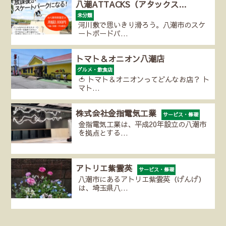
八潮ATTACKS（アタックス…
未分類
河川敷で思いきり滑ろう。八潮市のスケ
ートボードパ…
トマト＆オニオン八潮店
グルメ・飲食店
🍅 トマト＆オニオンってどんなお店？ ト
マト…
株式会社金指電気工業
サービス・修理
金指電気工業は、平成20年設立の八潮市
を拠点とする…
アトリエ紫雲英
サービス・修理
八潮市にあるアトリエ紫雲英（げんげ）
は、埼玉県八…