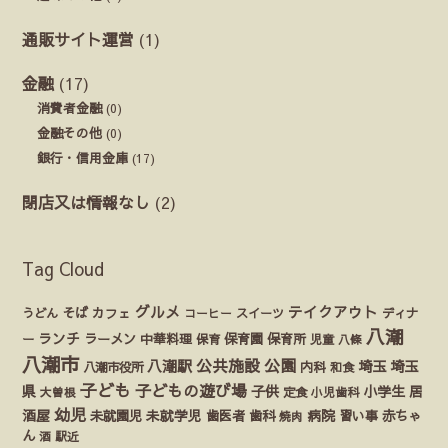
通販サイト運営
(1)
金融
(17)
消費者金融
(0)
金融その他
(0)
銀行・信用金庫
(17)
閉店又は情報なし
(2)
Tag Cloud
グルメ
テイクアウト
うどん
そば
カフェ
ディナ
コーヒー
スイーツ
八潮
ランチ
ラーメン
保育園
ー
中華料理
保育
保育所
児童
八條
八潮市
公園
公共施設
八潮駅
埼玉
埼玉
八潮市役所
内科
和食
子ども
子どもの遊び場
県
子供
小学生
居
定食
大曽根
小児歯科
幼児
酒屋
未就園児
未就学児
歯医者
歯科
病院
赤ちゃ
習い事
焼肉
ん
酒
駅近