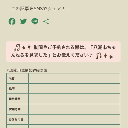
―この記事をSNSでシェア！―
Facebook
Twitter
Line
共
有
訪問やご予約される際は、「八潮市ちゃ
んねるを見ました」とお伝えください♪
八潮市地域情報詳細の表
名称
住所
電話番号
営業時間
お休みの日