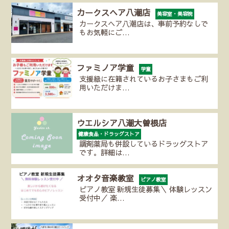
カークスヘア八潮店
美容室・美容院
カークスヘア八潮店は、事前予約なしで
もお気軽にご…
ファミノア学童
学童
支援級に在籍されているお子さまもご利
用いただけま…
ウエルシア八潮大曽根店
健康食品・ドラッグストア
調剤薬局も併設しているドラッグストア
です。詳細は…
オオタ音楽教室
ピアノ教室
ピアノ教室 新規生徒募集＼ 体験レッスン
受付中／ 楽…