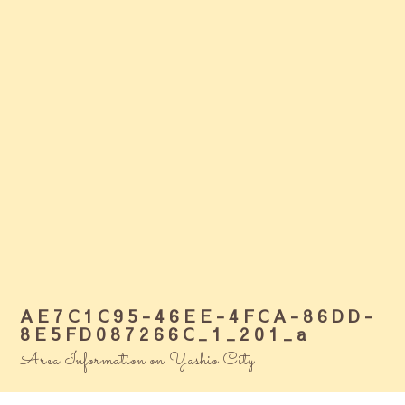
AE7C1C95-46EE-4FCA-86DD-
8E5FD087266C_1_201_a
Area Information on Yashio City