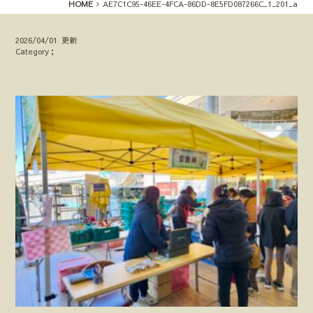
HOME
AE7C1C95-46EE-4FCA-86DD-8E5FD087266C_1_201_a
2026/04/01 更新
Category；