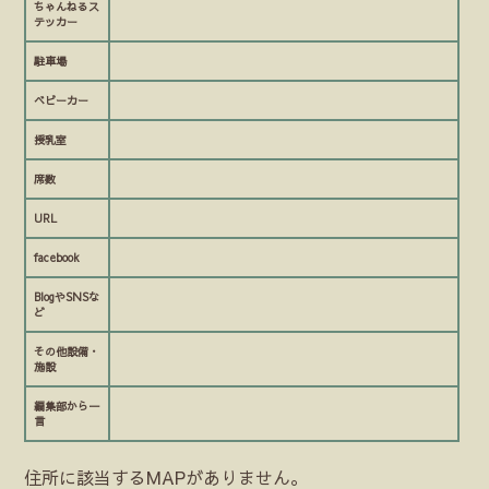
ちゃんねるス
テッカー
駐車場
ベビーカー
授乳室
席数
URL
facebook
BlogやSNSな
ど
その他設備・
施設
編集部から一
言
住所に該当するMAPがありません。