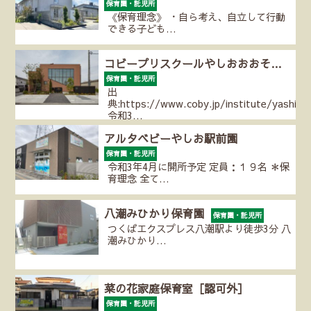
保育園・託児所
《保育理念》 ・自ら考え、自立して行動
できる子ども…
コビープリスクールやしおおおそ…
保育園・託児所
出
典:https://www.coby.jp/institute/yashio/
令和3…
アルタベビーやしお駅前園
保育園・託児所
令和3年4月に開所予定 定員：１９名 ＊保
育理念 全て…
八潮みひかり保育園
保育園・託児所
つくばエクスプレス八潮駅より徒歩3分 八
潮みひかり…
菜の花家庭保育室［認可外］
保育園・託児所