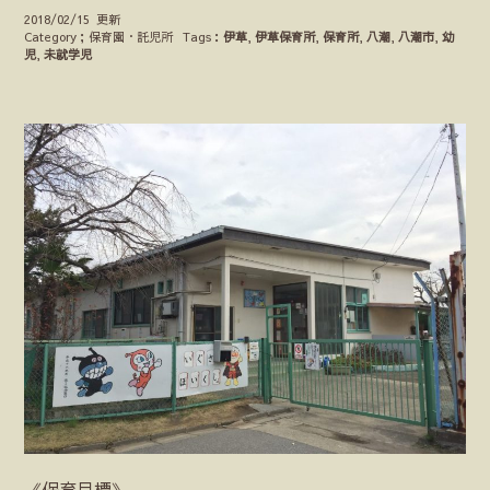
2018/02/15 更新
Category；保育園・託児所
Tags：
伊草
,
伊草保育所
,
保育所
,
八潮
,
八潮市
,
幼
児
,
未就学児
《保育目標》