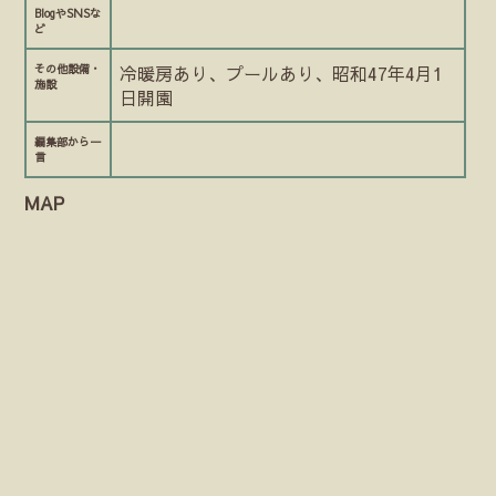
BlogやSNSな
ど
その他設備・
冷暖房あり、プールあり、昭和47年4月1
施設
日開園
編集部から一
言
MAP