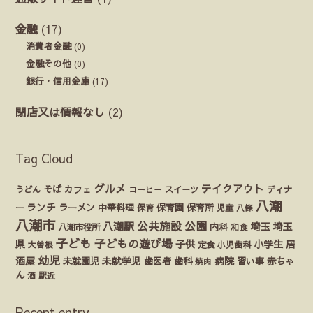
金融
(17)
消費者金融
(0)
金融その他
(0)
銀行・信用金庫
(17)
閉店又は情報なし
(2)
Tag Cloud
グルメ
テイクアウト
うどん
そば
カフェ
ディナ
コーヒー
スイーツ
八潮
ランチ
ラーメン
保育園
ー
中華料理
保育
保育所
児童
八條
八潮市
公園
公共施設
八潮駅
埼玉
埼玉
八潮市役所
内科
和食
子ども
子どもの遊び場
県
子供
小学生
居
定食
大曽根
小児歯科
幼児
酒屋
未就園児
未就学児
歯医者
歯科
病院
赤ちゃ
習い事
焼肉
ん
酒
駅近
Recent entry