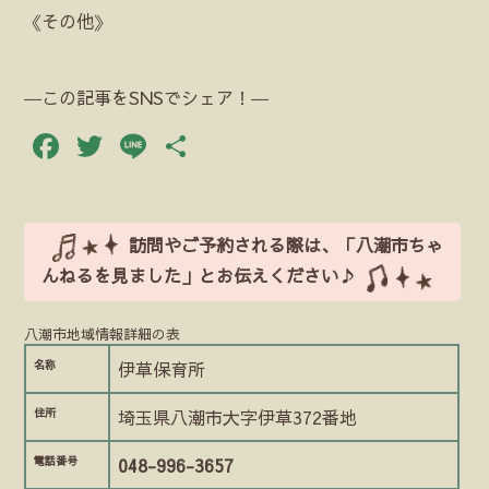
《その他》
―この記事をSNSでシェア！―
Facebook
Twitter
Line
共
有
訪問やご予約される際は、「八潮市ちゃ
んねるを見ました」とお伝えください♪
八潮市地域情報詳細の表
名称
伊草保育所
住所
埼玉県八潮市大字伊草372番地
電話番号
048-996-3657