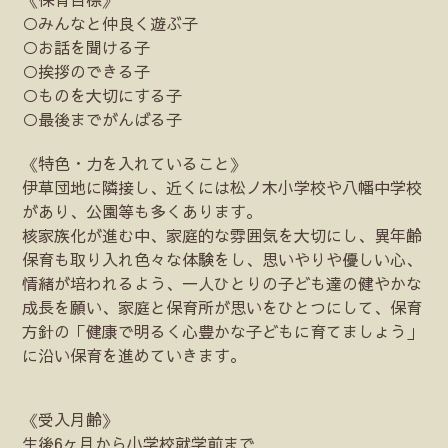
○みんなと仲良く遊ぶ子
○お話を聞ける子
○挨拶のできる子
○ものを大切にする子
○最後までがんばる子
《特色・力を入れていること》
伊草団地に隣接し、近くには松ノ木小学校や八幡中学校
があり、公園等も多くあります。
核家族化が進む中、家庭的な雰囲気を大切にし、異年齢
保育も取り入れ色々な体験をし、思いやりや優しい心、
情緒が培われるよう、一人ひとりの子ども達の健やかな
成長を願い、家庭と保育所が思いをひとつにして、保育
方針の「健康で明るく心豊かな子どもに育てましょう」
に沿い保育を進めていきます。
《受入月齢》
生後6ヶ月から小学校就学前まで