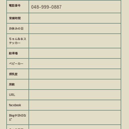
電話番号
048-999-0887
営業時間
お休みの日
ちゃんねるス
テッカー
駐車場
ベビーカー
授乳室
席数
URL
facebook
BlogやSNSな
ど