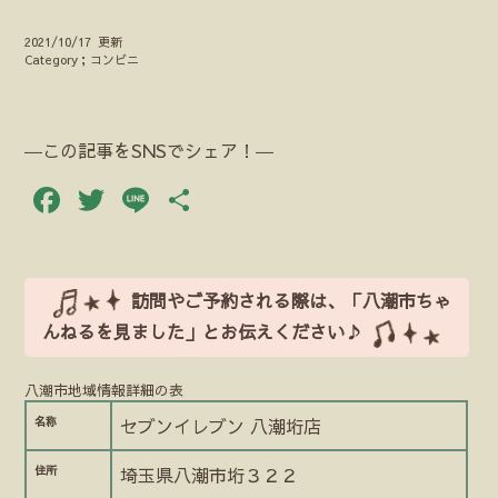
2021/10/17 更新
Category；コンビニ
―この記事をSNSでシェア！―
Facebook
Twitter
Line
共
有
訪問やご予約される際は、「八潮市ちゃ
んねるを見ました」とお伝えください♪
八潮市地域情報詳細の表
名称
セブンイレブン 八潮垳店
住所
埼玉県八潮市垳３２２