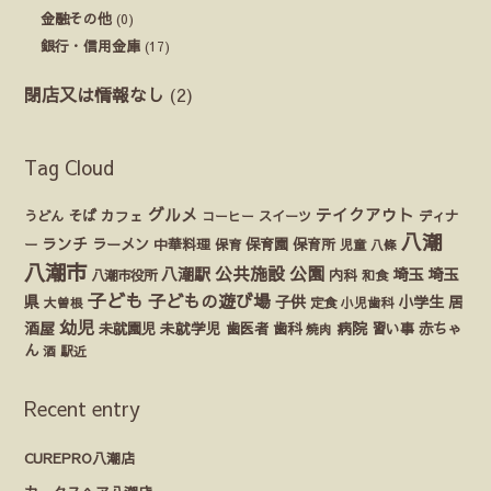
金融その他
(0)
銀行・信用金庫
(17)
閉店又は情報なし
(2)
Tag Cloud
グルメ
テイクアウト
うどん
そば
カフェ
ディナ
コーヒー
スイーツ
八潮
ランチ
ラーメン
保育園
ー
中華料理
保育
保育所
児童
八條
八潮市
公園
公共施設
八潮駅
埼玉
埼玉
八潮市役所
内科
和食
子ども
子どもの遊び場
県
子供
小学生
居
定食
大曽根
小児歯科
幼児
酒屋
未就園児
未就学児
歯医者
歯科
病院
赤ちゃ
習い事
焼肉
ん
酒
駅近
Recent entry
CUREPRO八潮店