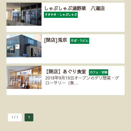
しゃぶしゃぶ温野菜 八潮店
すきやき・しゃぶしゃぶ
[閉店]兎京
そば・うどん
【閉店】あぐり食堂
カフェ・甘味
2018年9月19日オープンのデリ惣菜・グ
ローサリー（食…
1 / 1
1