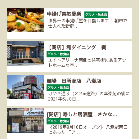
串揚げ喜怒愛楽
グルメ・飲食店
世界一の串揚げ屋を目指します！ 朝市で
仕入れた新鮮…
【閉店】和ダイニング 奏
グルメ・飲食店
エイトアリーナ南側の住宅街にあるアッ
トホームな空…
麺場 田所商店 八潮店
グルメ・飲食店
けやき通り（２２m道路）の幸楽苑の後に
2021年6月8日…
[閉店] 寿しと居酒屋 さかな…
グルメ・飲食店
《2019年9月10日オープン》 八潮駅南口
にあった 「ア…