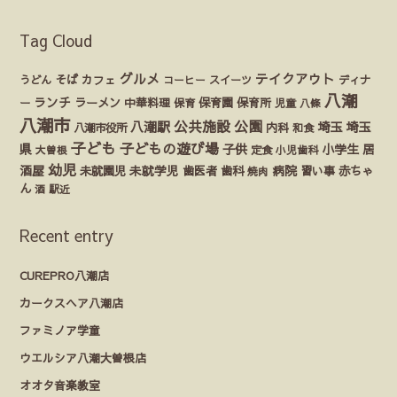
Tag Cloud
グルメ
テイクアウト
うどん
そば
カフェ
ディナ
コーヒー
スイーツ
八潮
ランチ
ラーメン
保育園
ー
中華料理
保育
保育所
児童
八條
八潮市
公園
公共施設
八潮駅
埼玉
埼玉
八潮市役所
内科
和食
子ども
子どもの遊び場
県
子供
小学生
居
定食
大曽根
小児歯科
幼児
酒屋
未就園児
未就学児
歯医者
歯科
病院
赤ちゃ
習い事
焼肉
ん
酒
駅近
Recent entry
CUREPRO八潮店
カークスヘア八潮店
ファミノア学童
ウエルシア八潮大曽根店
オオタ音楽教室